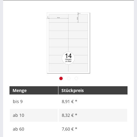
Menge
Stückpreis
bis
9
8,91 € *
ab
10
8,32 € *
ab
60
7,60 € *