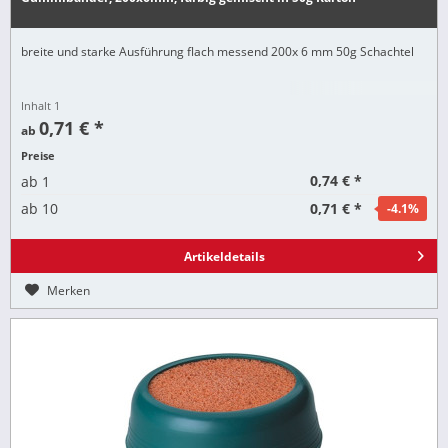
breite und starke Ausführung flach messend 200x 6 mm 50g Schachtel
Inhalt
1
0,71 € *
ab
Preise
0,74 € *
ab
1
0,71 € *
ab
10
-4.1
%
Artikeldetails
Merken