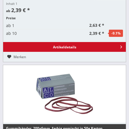
Inhalt
1
2,39 € *
ab
Preise
2,63 € *
ab
1
2,39 € *
ab
10
-9.1
%
Artikeldetails
Merken
Gummibänder, 200x6mm, farbig gemischt in 50g Karton