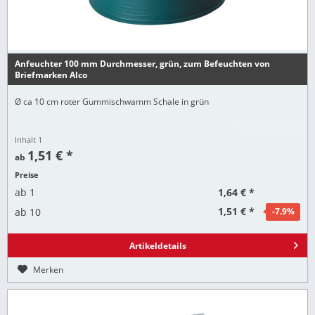
Anfeuchter 100 mm Durchmesser, grün, zum Befeuchten von
Briefmarken Alco
Ø ca 10 cm roter Gummischwamm Schale in grün
Inhalt
1
1,51 € *
ab
Preise
1,64 € *
ab
1
1,51 € *
ab
10
-7.9
%
Artikeldetails
Merken