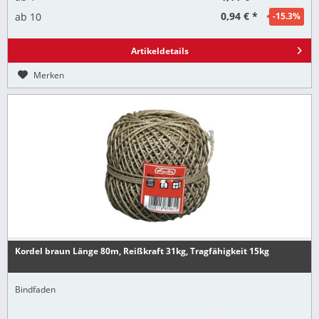
0,94 € *
ab
10
-15.3
%
Artikeldetails
Merken
Kordel braun Länge 80m, Reißkraft 31kg, Tragfähigkeit 15kg
Bindfaden