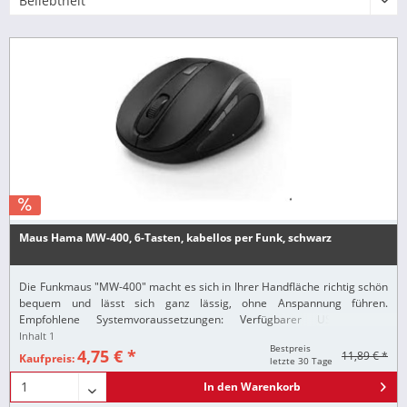
Maus Hama MW-400, 6-Tasten, kabellos per Funk, schwarz
Die Funkmaus "MW-400" macht es sich in Ihrer Handfläche richtig schön
bequem und lässt sich ganz lässig, ohne Anspannung führen.
Empfohlene Systemvoraussetzungen: Verfügbarer USB-Typ A-
Anschluss, Microsoft Windows 11/10/8/7...
Inhalt
1
Bestpreis
4,75 € *
11,89 € *
Kaufpreis:
letzte 30 Tage
In den
Warenkorb