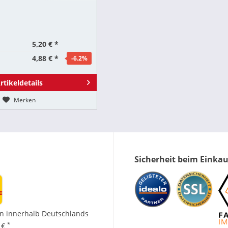
ish und verbesserte Bildqualität
ung Inhalt: 250 ml Pumpspray...
5,20 € *
4,88 € *
-6.2
%
rtikeldetails
Merken
Sicherheit beim Einka
n innerhalb Deutschlands
*
 €