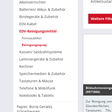
Artikelzusta
Aktenvernichter
Batterien/ Akkus & Zubehör
Neu
Bindegeräte & Zubehör
Weitere Filt
EDV-Kabel
Inhalt
EDV-Reinigungsmittel
Feinstaubfilter
250ml
Reinigungsspray
Kassen/ Geldzählsysteme
Laminiergeräte & Zubehör
Rechner
Speichermedien & Zubehör
Tastaturen & Mäuse
Telefone & Mobilfunk
Bildschirmreinig
(9971806)
Notebooks & Tablets
Zur Reinigung von
Glasoberflächen
Papier, Büro(-Geräte),
Tastaturen, TVs
Schreibwaren