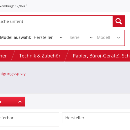
*
uxemburg: 12,96 €
Modellauswahl:
oner
Technik & Zubehör
Papier, Büro(-Geräte), Sc
nigungsspray
r
ieferbar
Hersteller