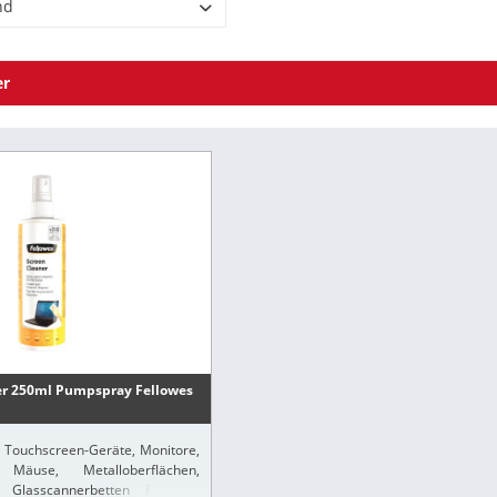
Fellowes
nd
er
er 250ml Pumpspray Fellowes
 Touchscreen-Geräte, Monitore,
, Mäuse, Metalloberflächen,
, Glasscannerbetten Für ein