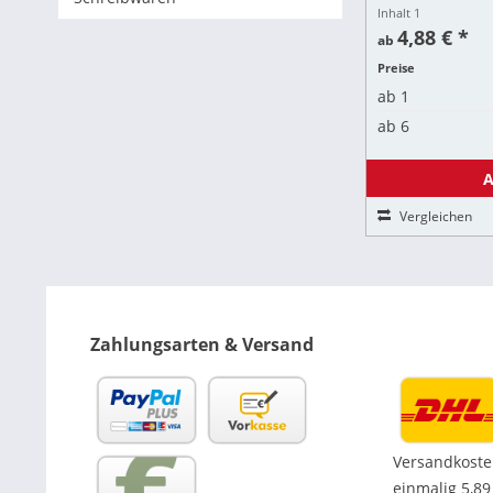
streifenfreies Fin
Inhalt
1
Antistatische Wirk
4,88 € *
ab
Preise
ab
1
ab
6
A
Vergleichen
Zahlungsarten & Versand
Versandkoste
einmalig 5,89