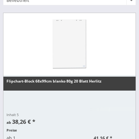
Flipchart-Block 68x99cm blanko 80g 20 Blatt Herlitz
Inhalt
5
38,26 € *
ab
Preise
41,16 € *
ab
1