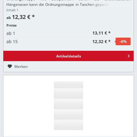
Hängenasen kann die Ordnungsmappe in Taschen gepackt werden und
z.B. zu Besprechungen mitgenommen werden Gummizüge über...
Inhalt
1
12,32 € *
ab
Preise
13,11 € *
ab
1
12,32 € *
ab
15
-6
%
Artikeldetails
Merken