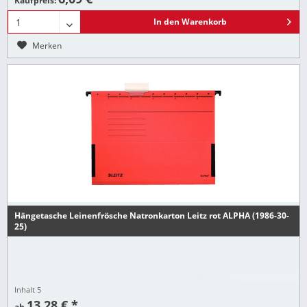
Kaufpreis:
In den
Warenkorb
Merken
Hängetasche Leinenfrösche Natronkarton Leitz rot ALPHA (1986-30-
25)
Inhalt
5
13,28 € *
ab