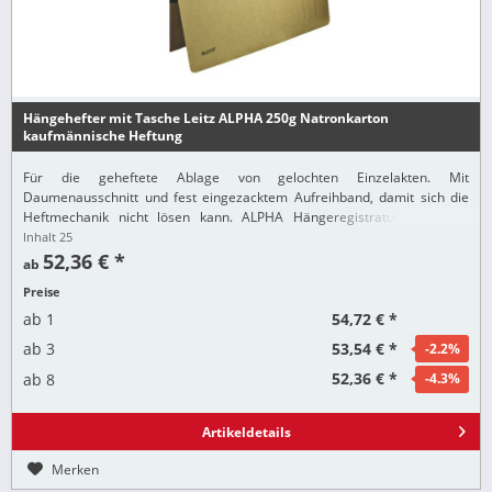
Hängehefter mit Tasche Leitz ALPHA 250g Natronkarton
kaufmännische Heftung
Für die geheftete Ablage von gelochten Einzelakten. Mit
Daumenausschnitt und fest eingezacktem Aufreihband, damit sich die
Heftmechanik nicht lösen kann. ALPHA Hängeregistratur: Ideal als
Ablage im Hängezug unter dem Schreibtisch. Alle...
Inhalt
25
52,36 € *
ab
Preise
54,72 € *
ab
1
53,54 € *
ab
3
-2.2
%
52,36 € *
ab
8
-4.3
%
Artikeldetails
Merken