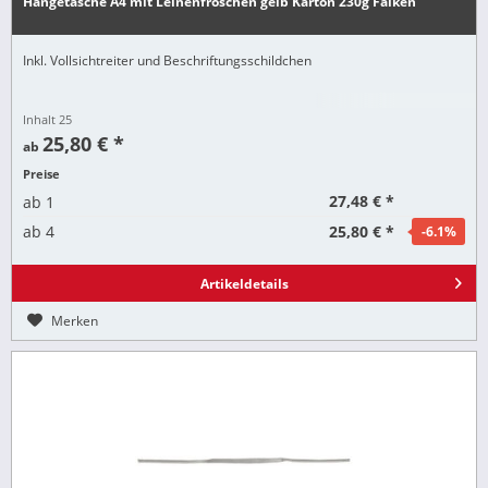
Hängetasche A4 mit Leinenfröschen gelb Karton 230g Falken
Inkl. Vollsichtreiter und Beschriftungsschildchen
Inhalt
25
25,80 € *
ab
Preise
27,48 € *
ab
1
25,80 € *
ab
4
-6.1
%
Artikeldetails
Merken