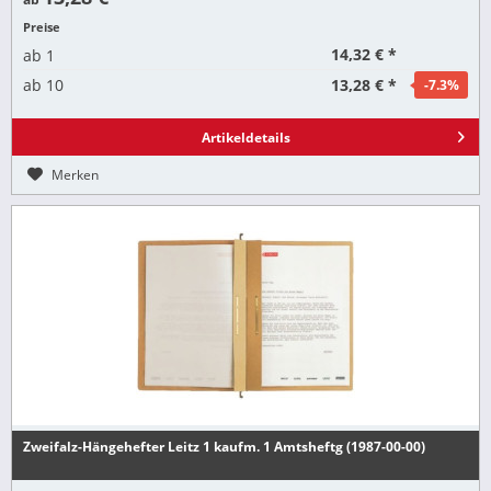
Preise
14,32 € *
ab
1
13,28 € *
ab
10
-7.3
%
Artikeldetails
Merken
Zweifalz-Hängehefter Leitz 1 kaufm. 1 Amtsheftg (1987-00-00)