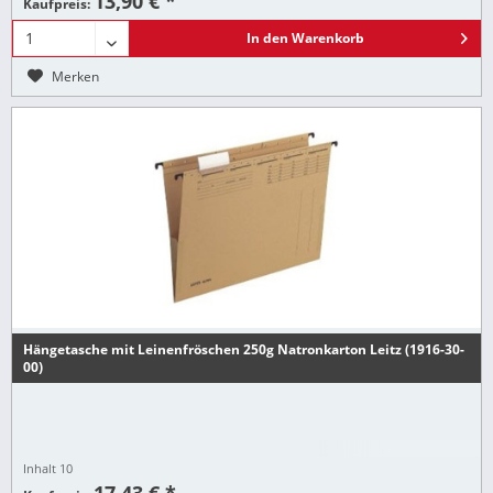
13,90 € *
Kaufpreis:
In den
Warenkorb
Merken
Hängetasche mit Leinenfröschen 250g Natronkarton Leitz (1916-30-
00)
Inhalt
10
17,43 € *