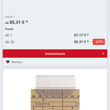
Inhalt
1
85,31 € *
ab
Preise
87,17 € *
ab
1
85,31 € *
ab
25
-2.1
%
Artikeldetails
Merken