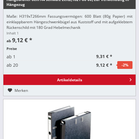
Hängezug
Maße: H319xT266mm Fassungsvermögen: 600 Blatt (80g Papier) mit
einklappbarem Hängeschwenkbügel aus Kuststoff und mit aufgeklebtem
Rückenschild mit 180 Grad Hebelmechanik
Inhalt
1
9,12 € *
ab
Preise
9,31 € *
ab
1
9,12 € *
ab
20
-2
%
Artikeldetails
Merken