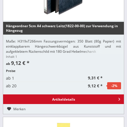
Hängeordner 5cm A4 schwarz Leitz(1822-00-00) zur Verwendung in
Hängezug
Maße: H319xT266mm Fassungsvermögen: 350 Blatt (80g Papier) mit
einklappbarem Hängeschwenkbügel aus Kunststoff und mit
aufgeklebtem Rückenschild mit 180 Grad Hebelmechanik
Inhalt
1
9,12 € *
ab
Preise
9,31 € *
ab
1
9,12 € *
ab
20
-2
%
Artikeldetails
Merken