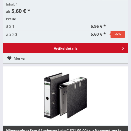
Inhalt
1
5,60 € *
ab
Preise
5,96 € *
ab
1
5,60 € *
ab
20
-6
%
Artikeldetails
Merken
Hängeordner 8cm A4 schwarz Leitz(1821-00-00) zur Verwendung in