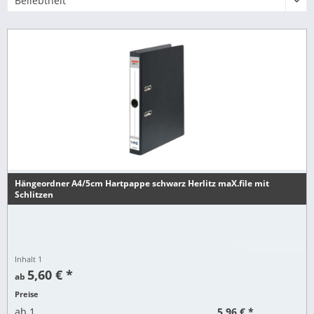
Hängeordner A4/5cm Hartpappe schwarz Herlitz maX.file mit
Schlitzen
Inhalt
1
5,60 € *
ab
Preise
5,96 € *
ab
1