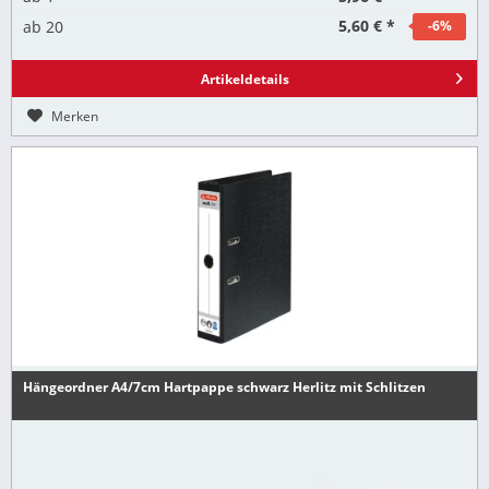
5,60 € *
ab
20
-6
%
Artikeldetails
Merken
Hängeordner A4/7cm Hartpappe schwarz Herlitz mit Schlitzen