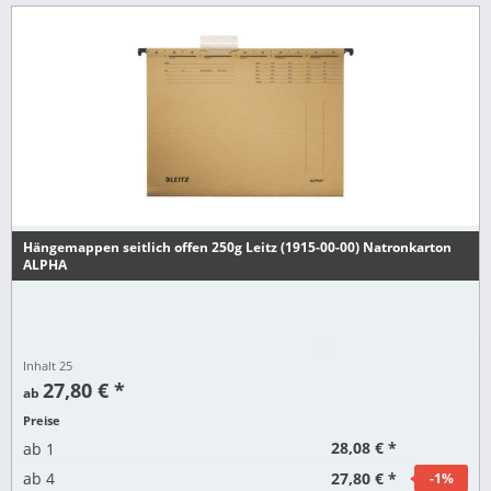
Hängemappen seitlich offen 250g Leitz (1915-00-00) Natronkarton
ALPHA
Inhalt
25
27,80 € *
ab
Preise
28,08 € *
ab
1
27,80 € *
ab
4
-1
%