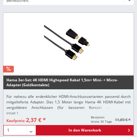
Hama 3er-Set: 4K HDMI Highspeed Kabel 1,5m+ Mini- + Micro-
Adapter (Goldkontakte)
Für nahezu alle erdenklicher HDMI-Anschlussvarianten passend durch
mitgelieferte Adapter. Das 1,5 Meter lange Hama 4K HDMI-Kabel mit
vergoldeten Anschlüssen (für besseren Kontakt und längere
Lebensdauer) sorgt für hochauflösende...
Inhalt
1
Bestpreis
2,37 € *
11,89 € *
Kaufpreis:
letzte 30 Tage
In den
Warenkorb