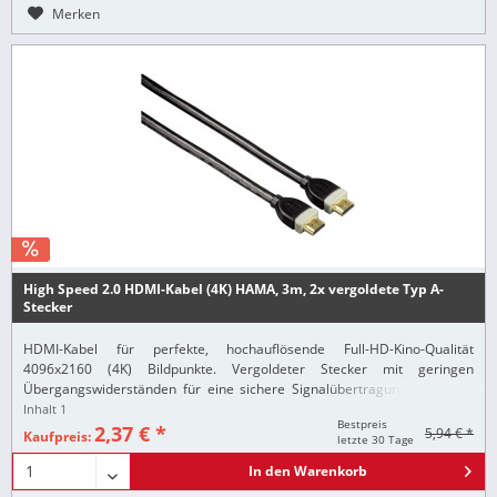
Merken
High Speed 2.0 HDMI-Kabel (4K) HAMA, 3m, 2x vergoldete Typ A-
Stecker
HDMI-Kabel für perfekte, hochauflösende Full-HD-Kino-Qualität
4096x2160 (4K) Bildpunkte. Vergoldeter Stecker mit geringen
Übergangswiderständen für eine sichere Signalübertragung. Doppelte
Abschirmung für eine optimale Reduzierung von...
Inhalt
1
Bestpreis
2,37 € *
5,94 € *
Kaufpreis:
letzte 30 Tage
In den
Warenkorb