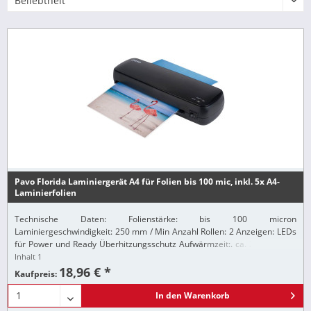
Pavo Florida Laminiergerät A4 für Folien bis 100 mic, inkl. 5x A4-
Laminierfolien
Technische Daten: Folienstärke: bis 100 micron
Laminiergeschwindigkeit: 250 mm / Min Anzahl Rollen: 2 Anzeigen: LEDs
für Power und Ready Überhitzungsschutz Aufwärmzeit:. ca. 2-3 Minuten
Leistungsaufnahme: 240 W Allgemeines: Abmessungen...
Inhalt
1
18,96 € *
Kaufpreis:
In den
Warenkorb