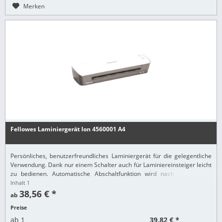
Merken
Fellowes Laminiergerät Ion 4560001 A4
Persönliches, benutzerfreundliches Laminiergerät für die gelegentliche
Verwendung. Dank nur einem Schalter auch für Laminiereinsteiger leicht
zu bedienen. Automatische Abschaltfunktion wird nach 30 Minuten
Nicht-Gebrauch aktiviert....
Inhalt
1
38,56 € *
ab
Preise
39,82 € *
ab
1