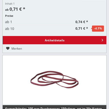
Inhalt
1
0,71 € *
ab
Preise
0,74 € *
ab
1
0,71 € *
ab
10
-4.1
%
Artikeldetails
Merken
Gummibänder, 100 mm Durchmesser, 150x4mm, rot im 50g Karton,