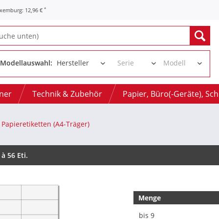
*
uxemburg: 12,96 €
Modellauswahl:
oner
Technik & Zubehör
Papier, Büro(-Geräte), Sc
Papieretiketten (A4-Träger)
 56 Eti.
Menge
bis
9