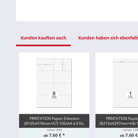
Kunden kauften auch
Kunden haben sich ebenfall
PRINTATION Papier-Etiketten
PRINTATION Papier
(B105xH74mm=A7) 100xA4 à 8 Eti.
(B210xH297mm=A4) 10
Inhalt
800
Inhalt
10
7,60 € *
7,60 €
ab
ab