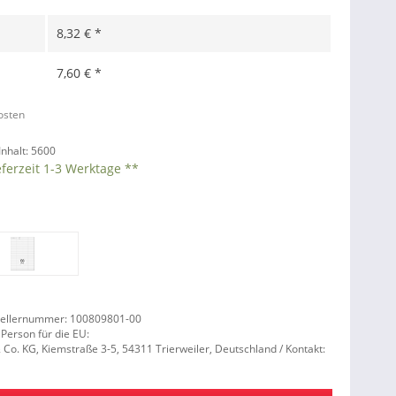
8,32 € *
7,60 € *
kosten
Inhalt:
5600
eferzeit 1-3 Werktage **
tellernummer: 100809801-00
 Person für die EU:
. KG, Kiemstraße 3-5, 54311 Trierweiler, Deutschland / Kontakt: