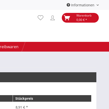
Informationen
Warenkorb
0,00 € *
hreibwaren
Stückpreis
8,91 € *