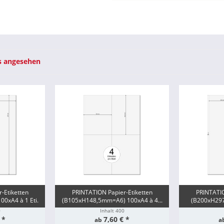
s angesehen
-Etiketten
PRINTATION Papier-Etiketten
PRINTATIO
0xA4 à 1 Eti.
(B105xH148,5mm=A6) 100xA4 à 4...
(B200xH297
0
Inhalt
400
 *
7,60 € *
ab
a