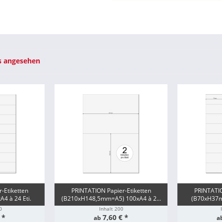
s angesehen
-Etiketten
PRINTATION Papier-Etiketten
PRINTATIO
4 à 24 Eti.
(B210xH148,5mm=A5) 100xA4 à 2...
(B70xH37mm
0
Inhalt
200
 *
7,60 € *
ab
a