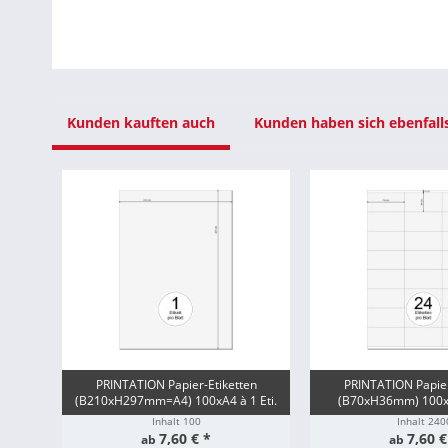
Kunden kauften auch
Kunden haben sich ebenfall
PRINTATION Papier-Etiketten
PRINTATION Papier
(B210xH297mm=A4) 100xA4 à 1 Eti.
(B70xH36mm) 100xA
Inhalt
100
Inhalt
240
7,60 € *
7,60 €
ab
ab