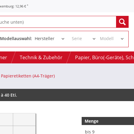
*
uxemburg: 12,96 €
Modellauswahl:
oner
Technik & Zubehör
Papier, Büro(-Geräte), Sc
Papieretiketten (A4-Träger)
 40 Eti.
Menge
bis
9