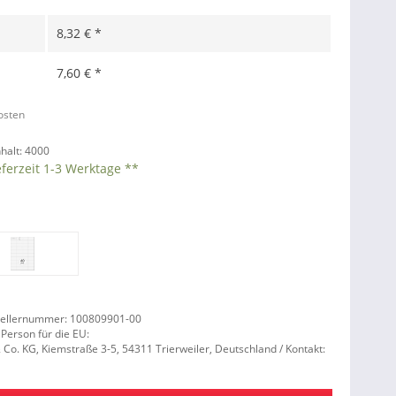
8,32 € *
7,60 € *
kosten
nhalt:
4000
eferzeit 1-3 Werktage **
tellernummer: 100809901-00
 Person für die EU:
. KG, Kiemstraße 3-5, 54311 Trierweiler, Deutschland / Kontakt: