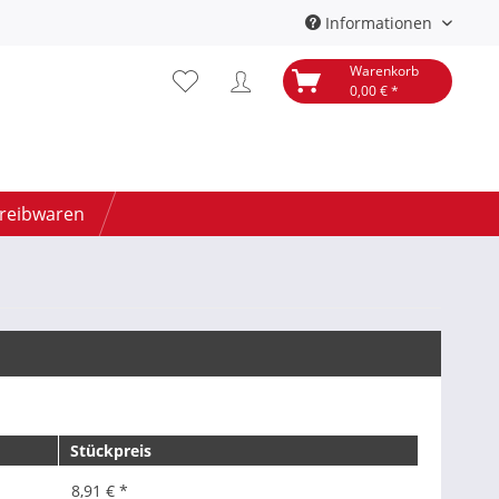
Informationen
Warenkorb
0,00 € *
hreibwaren
Stückpreis
8,91 € *