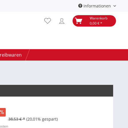
Informationen
Warenkorb
0,00 € *
hreibwaren
38,53 € *
(20,01% gespart)
kosten