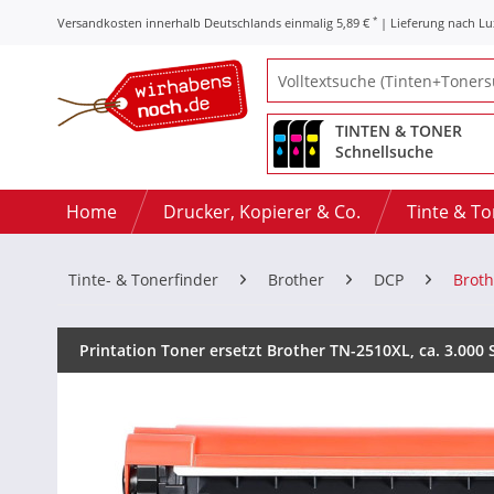
*
Versandkosten innerhalb Deutschlands einmalig 5,89 €
| Lieferung nach L
TINTEN & TONER
Schnellsuche
Home
Drucker, Kopierer & Co.
Tinte & T
Tinte- & Tonerfinder
Brother
DCP
Brot
Printation Toner ersetzt Brother TN-2510XL, ca. 3.000 