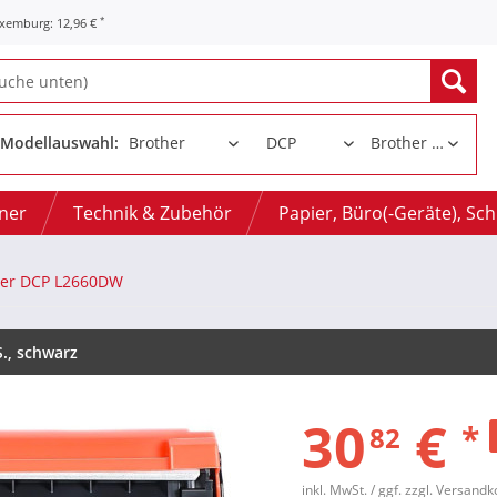
*
uxemburg: 12,96 €
Modellauswahl:
oner
Technik & Zubehör
Papier, Büro(-Geräte), Sc
her DCP L2660DW
S., schwarz
30
€
*
82
inkl. MwSt.
/ ggf. zzgl. Versand