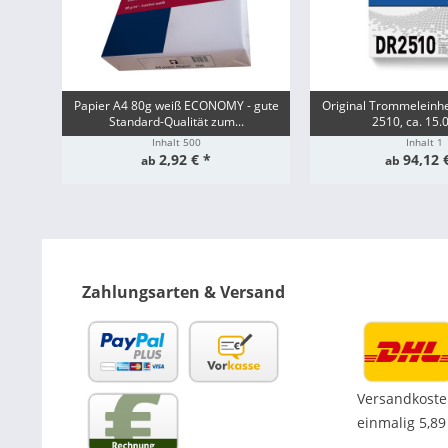
Papier A4 80g weiß ECONOMY - gute
Original Trommeleinhe
Standard-Qualität zum...
2510, ca. 15.
Inhalt
500
Inhalt
1
2,92 € *
94,12 
ab
ab
Zahlungsarten & Versand
Versandkoste
einmalig 5,89