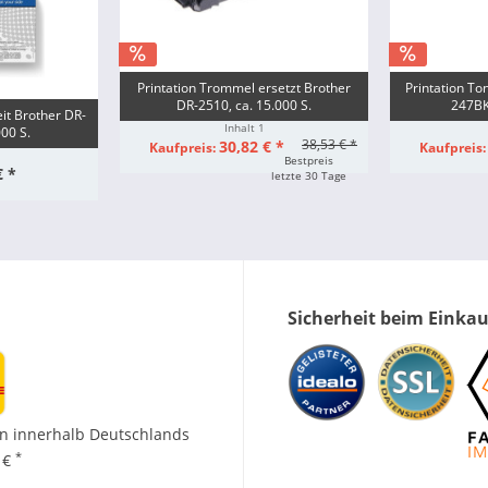
Printation Trommel ersetzt Brother
Printation To
DR-2510, ca. 15.000 S.
247BK,
it Brother DR-
Inhalt
1
000 S.
38,53 € *
30,82 € *
Kaufpreis:
Kaufpreis
Bestpreis
€ *
letzte 30 Tage
Sicherheit beim Einka
n innerhalb Deutschlands
*
 €