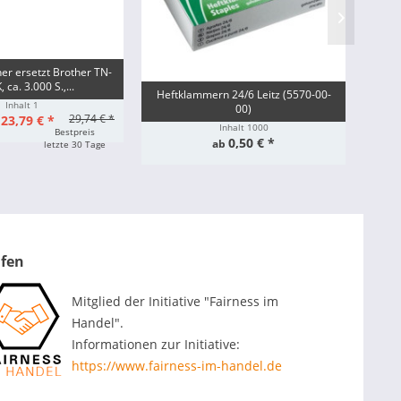
ner ersetzt Brother TN-
 ca. 3.000 S.,...
Heftklammern 24/6 Leitz (5570-00-
Orig
Inhalt
1
00)
29,74 € *
23,79 € *
:
Inhalt
1000
Bestpreis
0,50 € *
ab
letzte 30 Tage
ufen
Mitglied der Initiative "Fairness im
Handel".
Informationen zur Initiative:
https://www.fairness-im-handel.de