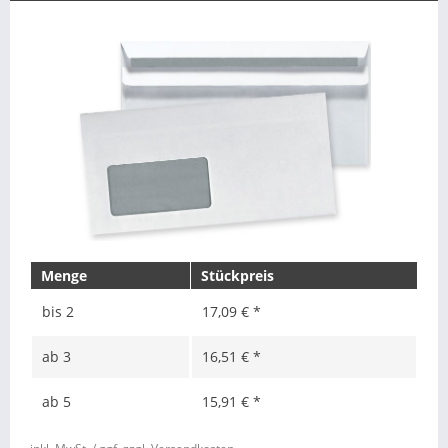
Menge
Stückpreis
bis
2
17,09 € *
ab
3
16,51 € *
ab
5
15,91 € *