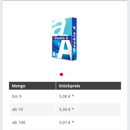
Menge
Stückpreis
bis
9
5,38 € *
ab
10
5,34 € *
ab
100
5,07 € *