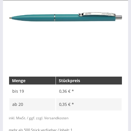
Menge
Stückpreis
bis
19
0,36 € *
ab
20
0,35 € *
inkl. MwSt.
/ ggf. zzgl. Versandkosten
mehr als 500 Stück verfügbar /
Inhalt:
1