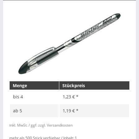
Menge
Stückpreis
bis
4
1,23 € *
ab
5
1,19 € *
inkl. MwSt.
/ ggf. zzgl. Versandkosten
mehr als 500 Stück verfügbar /
Inhalt:
1