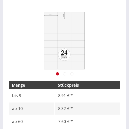
Menge
Stückpreis
bis
9
8,91 € *
ab
10
8,32 € *
ab
60
7,60 € *