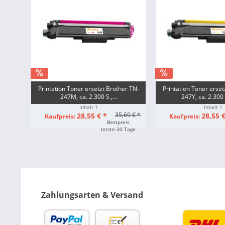
Printation Toner ersetzt Brother TN-
Printation Toner erset
247M, ca. 2.300 S.,...
247Y, ca. 2.300 
Inhalt
1
Inhalt
1
35,69 € *
28,55 € *
28,55 €
Kaufpreis:
Kaufpreis:
Bestpreis
letzte 30 Tage
Zahlungsarten & Versand