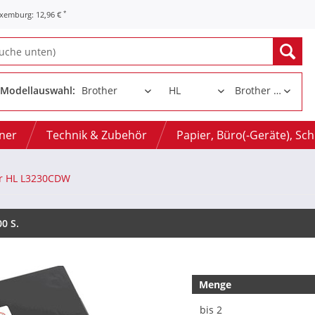
*
uxemburg: 12,96 €
Modellauswahl:
oner
Technik & Zubehör
Papier, Büro(-Geräte), Sc
r HL L3230CDW
0 S.
Menge
bis
2