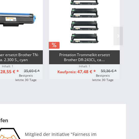
ner ersetzt Brother TN-
Printation Trommelkit ersetzt
a. 2.300 S., cyan
Brother DR-243CL, ca....
Origi
Inhalt
1
Inhalt
1
35,69 € *
59,36 € *
28,55 € *
47,48 € *
:
Kaufpreis:
Bestpreis
Bestpreis
letzte 30 Tage
letzte 30 Tage
ufen
Mitglied der Initiative "Fairness im