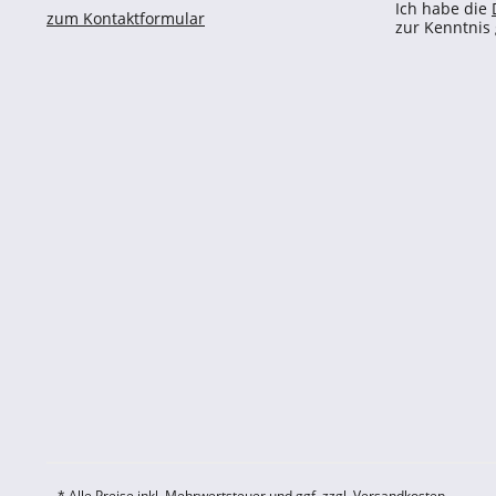
Ich habe die
zum Kontaktformular
zur Kenntni
* Alle Preise inkl. Mehrwertsteuer und ggf. zzgl.
Versandkosten