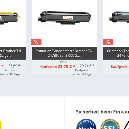
zt Brother TN-
Printation Toner ersetzt Brother TN-
Printation To
S., gelb
247BK, ca. 3.000 S.,...
247C, c
Inhalt
1
35,69 € *
29,74 € *
 *
23,79 € *
Kaufpreis:
Kaufpreis
Bestpreis
Bestpreis
letzte 30 Tage
letzte 30 Tage
Sicherheit beim Einka