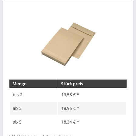
Menge
Stückpreis
bis
2
19,58 € *
ab
3
18,96 € *
ab
5
18,34 € *