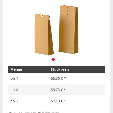
Menge
Stückpreis
bis
1
55,36 € *
ab
2
53,73 € *
ab
4
52,10 € *
inkl. MwSt.
/ ggf. zzgl. Versandkosten