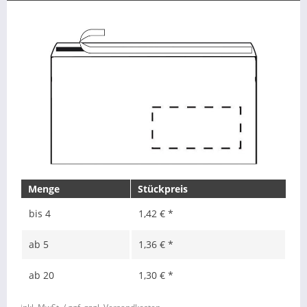
Menge
Stückpreis
bis
4
1,42 € *
ab
5
1,36 € *
ab
20
1,30 € *