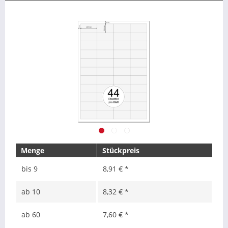
Menge
Stückpreis
bis
9
8,91 € *
ab
10
8,32 € *
ab
60
7,60 € *