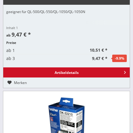
geeignet für QL-500/QL-550/QL-1050/QL-1050N
Inhalt
1
9,47 € *
ab
Preise
10,51 € *
ab
1
9,47 € *
ab
3
-9.9
%
Artikeldetails
Merken