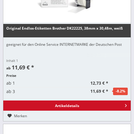
Original Endlos-Etiketten Brother DK22225, 38mm x 30,48m, weiß
geeignet für den Online Service INTERNETMARKE der Deutschen Post
Inhalt
1
11,69 € *
ab
Preise
12,73 € *
ab
1
11,69 € *
ab
3
-8.2
%
Artikeldetails
Merken