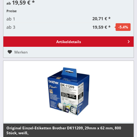
19,59 € *
ab
Preise
20,71 € *
ab
1
19,59 € *
ab
3
-5.4
%
Artikeldetails
Merken
Original Einzel-Etiketten Brother DK11209, 29mm x 62 mm, 800
Stück, weiß,