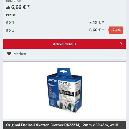
Inhalt
400
6,66 € *
ab
Preise
7,19 € *
ab
1
6,66 € *
ab
3
-7.4
%
Artikeldetails
Merken
Original Endlos-Etiketten Brother DK22214, 12mm x 30,48m, weiß