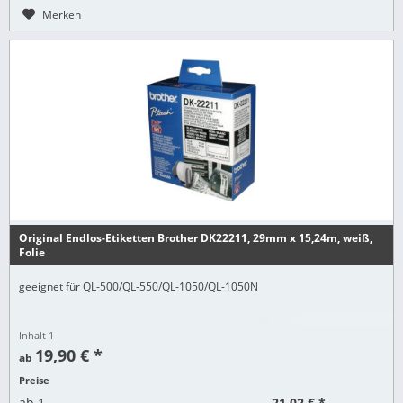
Merken
Original Endlos-Etiketten Brother DK22211, 29mm x 15,24m, weiß,
Folie
geeignet für QL-500/QL-550/QL-1050/QL-1050N
Inhalt
1
19,90 € *
ab
Preise
21,02 € *
ab
1