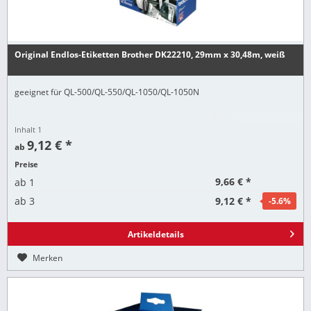
Original Endlos-Etiketten Brother DK22210, 29mm x 30,48m, weiß
geeignet für QL-500/QL-550/QL-1050/QL-1050N
Inhalt
1
9,12 € *
ab
Preise
9,66 € *
ab
1
9,12 € *
ab
3
-5.6
%
Artikeldetails
Merken