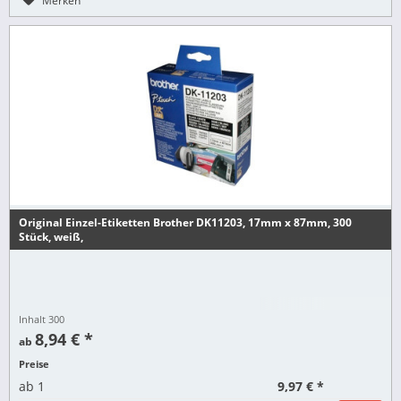
Merken
Original Einzel-Etiketten Brother DK11203, 17mm x 87mm, 300
Stück, weiß,
Inhalt
300
8,94 € *
ab
Preise
9,97 € *
ab
1