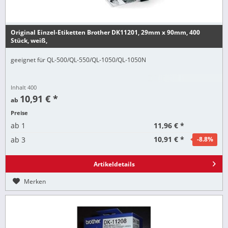
Original Einzel-Etiketten Brother DK11201, 29mm x 90mm, 400
Stück, weiß,
geeignet für QL-500/QL-550/QL-1050/QL-1050N
Inhalt
400
10,91 € *
ab
Preise
11,96 € *
ab
1
10,91 € *
ab
3
-8.8
%
Artikeldetails
Merken