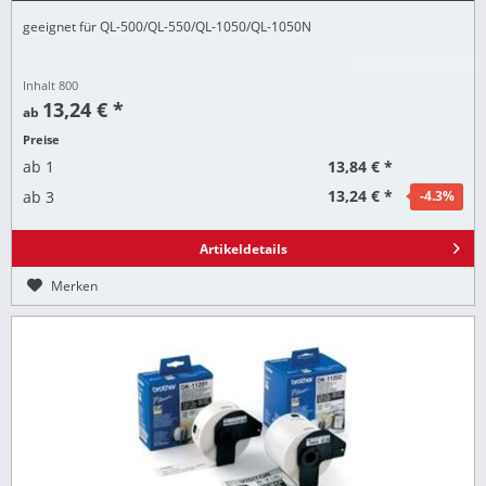
geeignet für QL-500/QL-550/QL-1050/QL-1050N
Inhalt
800
13,24 € *
ab
Preise
13,84 € *
ab
1
13,24 € *
ab
3
-4.3
%
Artikeldetails
Merken