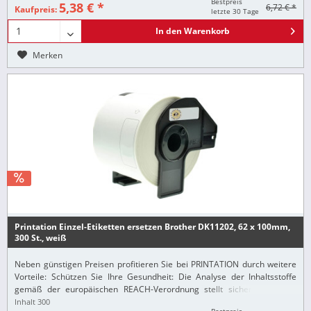
Bestpreis
5,38 € *
6,72 € *
Kaufpreis:
letzte 30 Tage
In den
Warenkorb
Merken
Printation Einzel-Etiketten ersetzen Brother DK11202, 62 x 100mm,
300 St., weiß
Neben günstigen Preisen profitieren Sie bei PRINTATION durch weitere
Vorteile: Schützen Sie Ihre Gesundheit: Die Analyse der Inhaltsstoffe
gemäß der europäischen REACH-Verordnung stellt sicher, dass alle
Printation-Produkte nur...
Inhalt
300