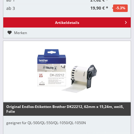
19,90 € *
ab
3
-5.3
%
Artikeldetails
Merken
Original Endlos-Etiketten Brother DK22212, 62mm x 15,24m, weiß,
Folie
geeignet für QL-500/QL-550/QL-1050/QL-1050N