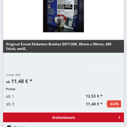
Original Einzel-Etiketten Brother DK11208, 38mm x 90mm, 400
Stück, weiß,
Inhalt
400
11,48 € *
ab
Preise
12,53 € *
ab
1
11,48 € *
ab
3
-8.4
%
Artikeldetails