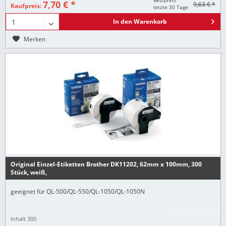
Bestpreis
7,70 € *
9,63 € *
Kaufpreis:
letzte 30 Tage
In den
Warenkorb
Merken
Original Einzel-Etiketten Brother DK11202, 62mm x 100mm, 300
Stück, weiß,
geeignet für QL-500/QL-550/QL-1050/QL-1050N
Inhalt
300