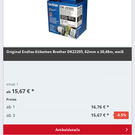
Original Endlos-Etiketten Brother DK22205, 62mm x 30,48m, weiß
Inhalt
1
15,67 € *
ab
Preise
16,76 € *
ab
1
15,67 € *
ab
3
-6.5
%
Artikeldetails