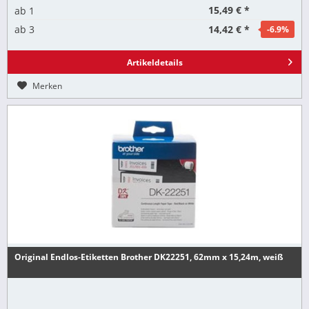
15,49 € *
ab
1
14,42 € *
ab
3
-6.9
%
Artikeldetails
Merken
Original Endlos-Etiketten Brother DK22251, 62mm x 15,24m, weiß