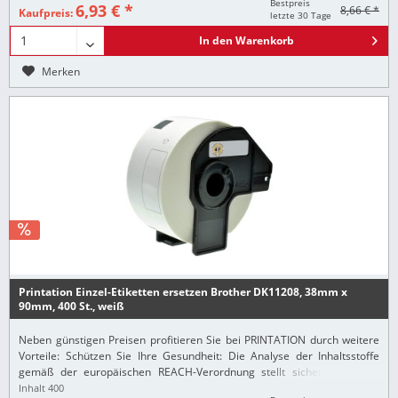
Bestpreis
6,93 € *
8,66 € *
Kaufpreis:
letzte 30 Tage
In den
Warenkorb
Merken
Printation Einzel-Etiketten ersetzen Brother DK11208, 38mm x
90mm, 400 St., weiß
Neben günstigen Preisen profitieren Sie bei PRINTATION durch weitere
Vorteile: Schützen Sie Ihre Gesundheit: Die Analyse der Inhaltsstoffe
gemäß der europäischen REACH-Verordnung stellt sicher, dass alle
Printation-Produkte nur...
Inhalt
400