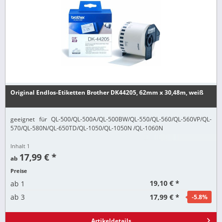
Original Endlos-Etiketten Brother DK44205, 62mm x 30,48m, weiß
geeignet für QL-500/QL-500A/QL-500BW/QL-550/QL-560/QL-560VP/QL-
570/QL-580N/QL-650TD/QL-1050/QL-1050N /QL-1060N
Inhalt
1
17,99 € *
ab
Preise
19,10 € *
ab
1
17,99 € *
ab
3
-5.8
%
Artikeldetails