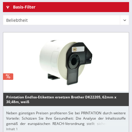
Basis-Filter
Printation Endlos-Etiketten ersetzen Brother DK22205, 62mm x
30,48m, weiß
Neben günstigen Preisen profitieren Sie bei PRINTATION durch weitere
Vorteile: Schützen Sie Ihre Gesundheit: Die Analyse der Inhaltsstoffe
gemäß der europäischen REACH-Verordnung stellt sicher, dass alle
Printation-Produkte nur...
Inhalt
1