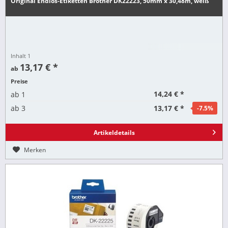
Original Endlos-Etiketten Brother DK22223, 50mm x 30,48m, weiß
Inhalt
1
13,17 € *
ab
Preise
14,24 € *
ab
1
13,17 € *
ab
3
-7.5
%
Artikeldetails
Merken