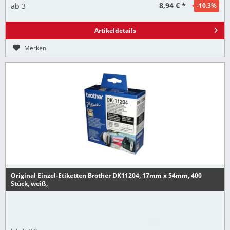
8,94 € *
ab
3
-10.3
%
Artikeldetails
Merken
Original Einzel-Etiketten Brother DK11204, 17mm x 54mm, 400
Stück, weiß,