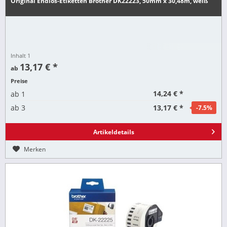
Original Endlos-Etiketten Brother DK22223, 50mm x 30,48m, weiß
Inhalt
1
13,17 € *
ab
Preise
14,24 € *
ab
1
13,17 € *
ab
3
-7.5
%
Artikeldetails
Merken