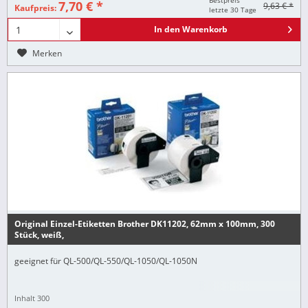
Bestpreis
7,70 € *
9,63 € *
Kaufpreis:
letzte 30 Tage
In den
Warenkorb
Merken
Original Einzel-Etiketten Brother DK11202, 62mm x 100mm, 300
Stück, weiß,
geeignet für QL-500/QL-550/QL-1050/QL-1050N
Inhalt
300