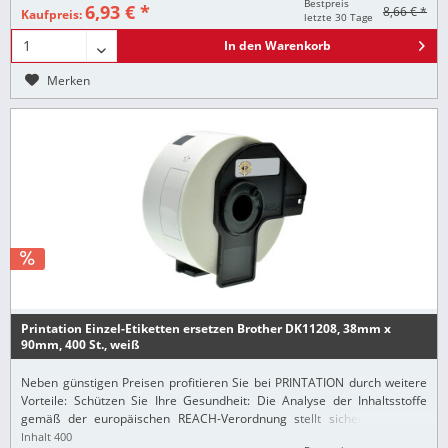
Bestpreis
6,93 € *
8,66 € *
Kaufpreis:
letzte 30 Tage
In den
Warenkorb
Merken
Printation Einzel-Etiketten ersetzen Brother DK11208, 38mm x
90mm, 400 St., weiß
Neben günstigen Preisen profitieren Sie bei PRINTATION durch weitere
Vorteile: Schützen Sie Ihre Gesundheit: Die Analyse der Inhaltsstoffe
gemäß der europäischen REACH-Verordnung stellt sicher, dass alle
Printation-Produkte nur...
Inhalt
400