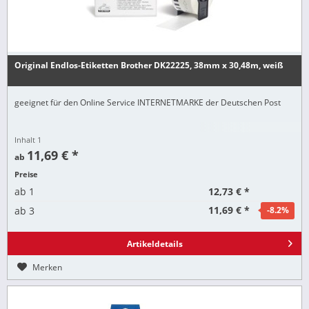
Original Endlos-Etiketten Brother DK22225, 38mm x 30,48m, weiß
geeignet für den Online Service INTERNETMARKE der Deutschen Post
Inhalt
1
11,69 € *
ab
Preise
12,73 € *
ab
1
11,69 € *
ab
3
-8.2
%
Artikeldetails
Merken