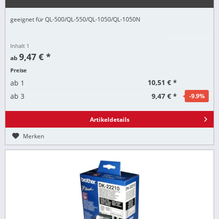
geeignet für QL-500/QL-550/QL-1050/QL-1050N
Inhalt
1
9,47 € *
ab
Preise
10,51 € *
ab
1
9,47 € *
ab
3
-9.9
%
Artikeldetails
Merken