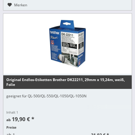
Merken
Original Endlos-Etiketten Brother DK22211, 29mm x 15,24m, weiß,
Folie
geeignet für QL-500/QL-550/QL-1050/QL-1050N
Inhalt
1
19,90 € *
ab
Preise
21,02 € *
ab
1