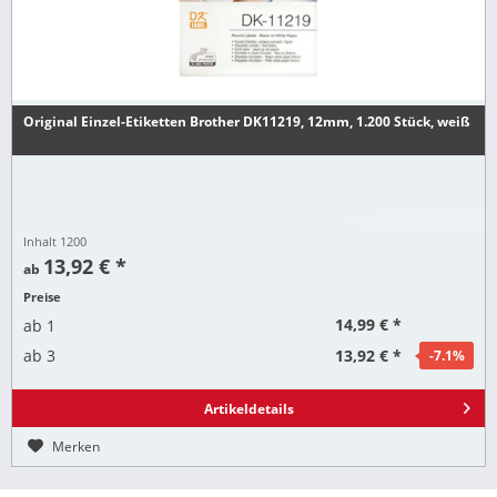
Original Einzel-Etiketten Brother DK11219, 12mm, 1.200 Stück, weiß
Inhalt
1200
13,92 € *
ab
Preise
14,99 € *
ab
1
13,92 € *
ab
3
-7.1
%
Artikeldetails
Merken