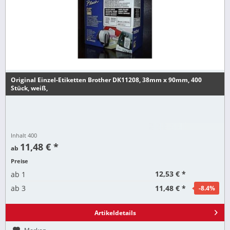
Original Einzel-Etiketten Brother DK11208, 38mm x 90mm, 400
Stück, weiß,
Inhalt
400
11,48 € *
ab
Preise
12,53 € *
ab
1
11,48 € *
ab
3
-8.4
%
Artikeldetails