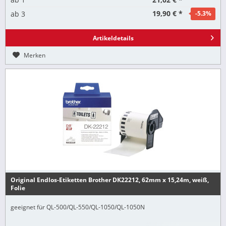
19,90 € *
ab
3
-5.3
%
Artikeldetails
Merken
Original Endlos-Etiketten Brother DK22212, 62mm x 15,24m, weiß,
Folie
geeignet für QL-500/QL-550/QL-1050/QL-1050N