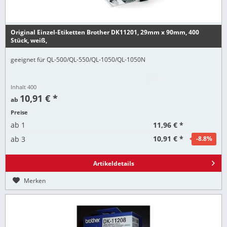
Original Einzel-Etiketten Brother DK11201, 29mm x 90mm, 400
Stück, weiß,
geeignet für QL-500/QL-550/QL-1050/QL-1050N
Inhalt
400
10,91 € *
ab
Preise
11,96 € *
ab
1
10,91 € *
ab
3
-8.8
%
Artikeldetails
Merken