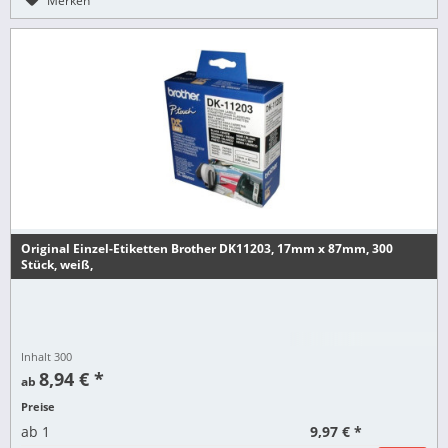
Merken
Original Einzel-Etiketten Brother DK11203, 17mm x 87mm, 300
Stück, weiß,
Inhalt
300
8,94 € *
ab
Preise
9,97 € *
ab
1