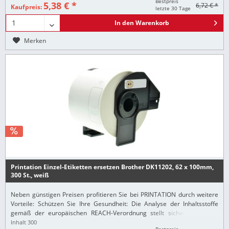
Bestpreis
5,38 € *
6,72 € *
Kaufpreis:
letzte 30 Tage
In den
Warenkorb
Merken
Printation Einzel-Etiketten ersetzen Brother DK11202, 62 x 100mm,
300 St., weiß
Neben günstigen Preisen profitieren Sie bei PRINTATION durch weitere
Vorteile: Schützen Sie Ihre Gesundheit: Die Analyse der Inhaltsstoffe
gemäß der europäischen REACH-Verordnung stellt sicher, dass alle
Printation-Produkte nur...
Inhalt
300