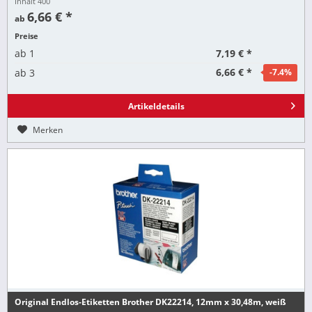
Inhalt
400
6,66 € *
ab
Preise
7,19 € *
ab
1
6,66 € *
ab
3
-7.4
%
Artikeldetails
Merken
Original Endlos-Etiketten Brother DK22214, 12mm x 30,48m, weiß