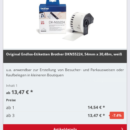
Original Endlos-Etiketten Brother DKN55224, 54mm x 30,48m, weiß
u.a. anwendbar zur Erstellung von Besucher- und Parkausweisen oder
Kaufbelegen in kleineren Boutiquen
Inhalt
1
13,47 € *
ab
Preise
14,54 € *
ab
1
13,47 € *
ab
3
-7.4
%
Artikeldetails