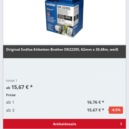
Original Endlos-Etiketten Brother DK22205, 62mm x 30,48m, weiß
Inhalt
1
15,67 € *
ab
Preise
16,76 € *
ab
1
15,67 € *
ab
3
-6.5
%
Artikeldetails