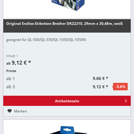
Original Endlos-Etiketten Brother DK22210, 29mm x 30,48m, weiß
geeignet für QL-500/QL-550/QL-1050/QL-1050N
Inhalt
1
9,12 € *
ab
Preise
9,66 € *
ab
1
9,12 € *
ab
3
-5.6
%
Artikeldetails
Merken