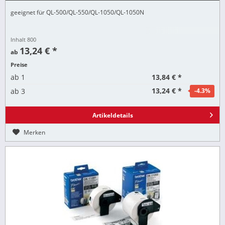
geeignet für QL-500/QL-550/QL-1050/QL-1050N
Inhalt
800
13,24 € *
ab
Preise
13,84 € *
ab
1
13,24 € *
ab
3
-4.3
%
Artikeldetails
Merken