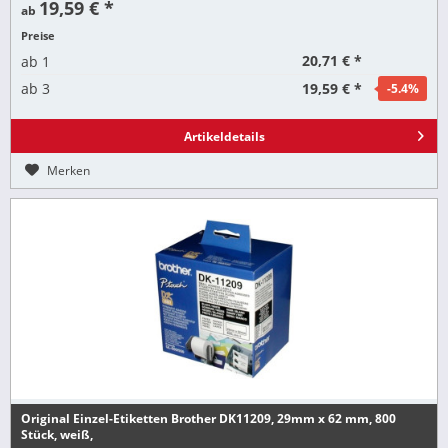
19,59 € *
ab
Preise
20,71 € *
ab
1
19,59 € *
ab
3
-5.4
%
Artikeldetails
Merken
Original Einzel-Etiketten Brother DK11209, 29mm x 62 mm, 800
Stück, weiß,