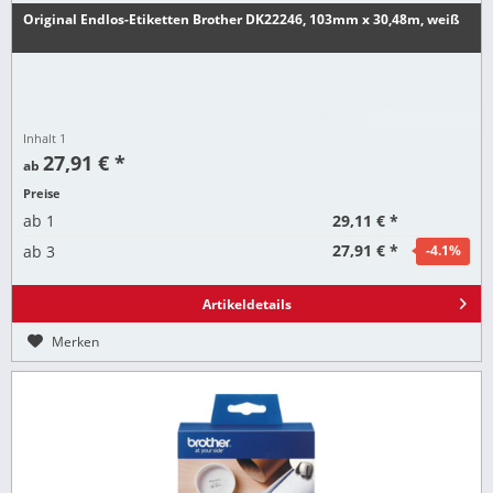
Original Endlos-Etiketten Brother DK22246, 103mm x 30,48m, weiß
Inhalt
1
27,91 € *
ab
Preise
29,11 € *
ab
1
27,91 € *
ab
3
-4.1
%
Artikeldetails
Merken