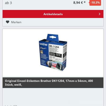
8,94 € *
ab
3
-10.3
%
Artikeldetails
Merken
Original Einzel-Etiketten Brother DK11204, 17mm x 54mm, 400
Stück, weiß,