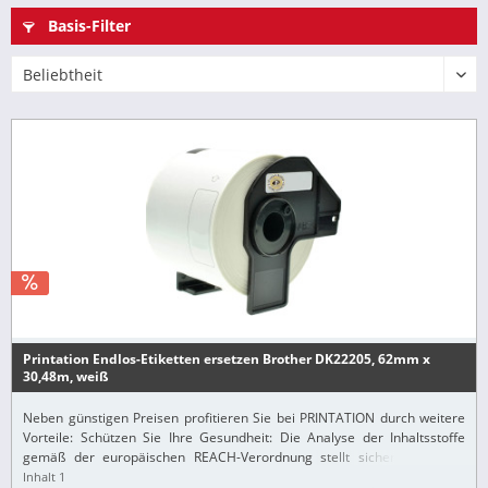
Basis-Filter
Printation Endlos-Etiketten ersetzen Brother DK22205, 62mm x
30,48m, weiß
Neben günstigen Preisen profitieren Sie bei PRINTATION durch weitere
Vorteile: Schützen Sie Ihre Gesundheit: Die Analyse der Inhaltsstoffe
gemäß der europäischen REACH-Verordnung stellt sicher, dass alle
Printation-Produkte nur...
Inhalt
1