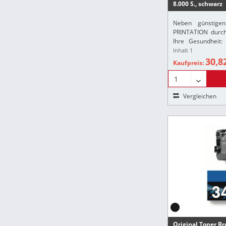
Brothe
8.000 S., schwarz
Brothe
Neben günstigen
Broth
PRINTATION durch 
Brothe
Ihre Gesundheit:
gemäß der europä
Inhalt
1
Broth
sicher, dass alle P
30,8
Kaufpreis:
Broth
Broth
Broth
Vergleichen
Broth
Broth
Broth
Broth
Broth
Broth
Broth
Original Toner Bro