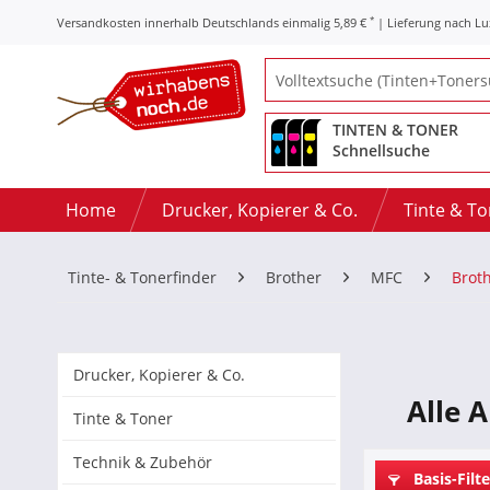
*
Versandkosten innerhalb Deutschlands einmalig 5,89 €
| Lieferung nach L
TINTEN & TONER
Schnellsuche
Home
Drucker, Kopierer & Co.
Tinte & T
Tinte- & Tonerfinder
Brother
MFC
Brot
Drucker, Kopierer & Co.
Alle 
Tinte & Toner
Technik & Zubehör
Basis-Filte