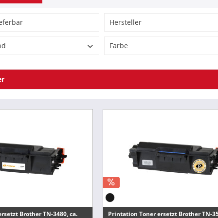
ieferbar
Hersteller
Brother
nd
Farbe
Printation
-
er
schwarz
 Alternativen
Art des Verbrauchsmaterials
al
Toner
r
Kapazität in Seiten
tion
Trommeleinheit
3.000
8.000
er DCP L5500DN
12.000
er DCP L6600DW
50.000
r HL L5000D
r HL L5100DN
ersetzt Brother TN-3480, ca.
Printation Toner ersetzt Brother TN-35