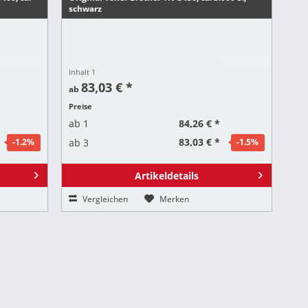
schwarz
Inhalt
1
83,03 € *
ab
Preise
84,26 € *
ab
1
83,03 € *
ab
3
-1.2
%
-1.5
%
Artikeldetails
Vergleichen
Merken