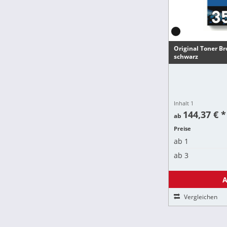
Original Toner Bro
schwarz
Inhalt
1
144,37 € *
ab
Preise
ab
1
ab
3
A
Vergleichen