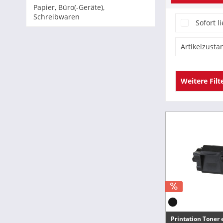
Papier, Büro(-Geräte),
Schreibwaren
Sofort l
Artikelzusta
Neu
Weitere Filt
Originale /
Origin
Passend fü
Printa
Broth
Broth
Brothe
Brothe
Printation Toner 