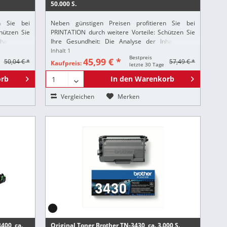
50.000 S.
n Sie bei
Neben günstigen Preisen profitieren Sie bei
hützen Sie
PRINTATION durch weitere Vorteile: Schützen Sie
altsstoffe
Ihre Gesundheit: Die Analyse der Inhaltsstoffe
ung stellt
gemäß der europäischen REACH-Verordnung stellt
Inhalt
1
Bestpreis
.
sicher, dass alle Printation-Produkte nur...
45,99 € *
50,04 € *
57,49 € *
Kaufpreis:
letzte 30 Tage
rb
In den
Warenkorb
Vergleichen
Merken
400, ca.
Original Toner Brother TN-3430, ca. 3.000 S.,