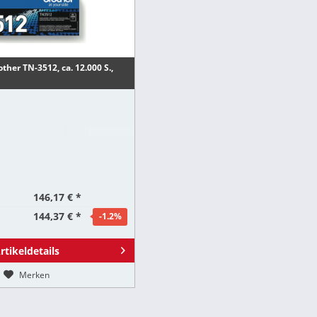
ther TN-3512, ca. 12.000 S.,
146,17 € *
144,37 € *
-1.2
%
rtikeldetails
Merken