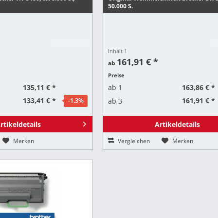
50.000 S.
Inhalt
1
161,91 € *
ab
Preise
135,11 € *
163,86 € *
ab
1
133,41 € *
161,91 € *
ab
3
-1.3
%
rtikeldetails
Artikeldetails
Merken
Vergleichen
Merken