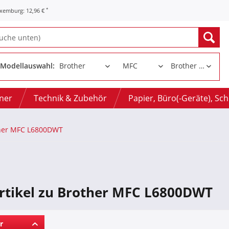
*
uxemburg: 12,96 €
Modellauswahl:
oner
Technik & Zubehör
Papier, Büro(-Geräte), Sc
her MFC L6800DWT
Artikel zu Brother MFC L6800DWT
r