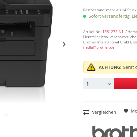
Restbestand: mehr als 14 Stück
Sofort versandfertig, Li
Artikel-Nr.:
1581272-N1
/ Hers
Hersteller bzw. verantwortliche
Brother International GmbH, Ko
riedla@brother.de
ACHTUNG:
Gerät 
Me
Vergleichen