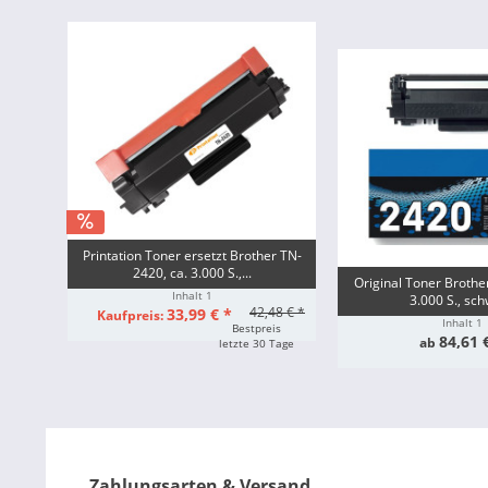
Printation Toner ersetzt Brother TN-
2420, ca. 3.000 S.,...
Original Toner Brothe
Inhalt
1
3.000 S., sc
42,48 € *
33,99 € *
Kaufpreis:
Inhalt
1
Bestpreis
84,61 
ab
letzte 30 Tage
Zahlungsarten & Versand