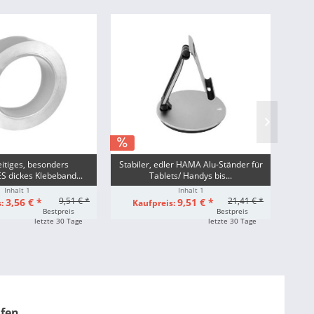
itiges, besonders
Stabiler, edler HAMA Alu-Ständer für
No
 dickes Klebeband...
Tablets/ Handys bis...
Inhalt
1
Inhalt
1
9,51 € *
21,41 € *
3,56 € *
9,51 € *
s:
Kaufpreis:
Ka
Bestpreis
Bestpreis
letzte 30 Tage
letzte 30 Tage
ufen