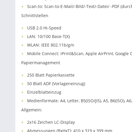
Scan-to: Scan-to-E-Mail/-Bild/-Text/-Datei/ -PDF (dur
Schnittstellen
USB 2.0 Hi-Speed
LAN: 10/100 Base-T(X)
WLAN: IEEE 802.11b/g/n
Mobile Connect: iPrint&Scan, Apple AirPrint, Google 
Papiermanagement
250 Blatt Papierkassette
50 Blatt ADF (Vorlageneinzug)
Einzelblatteinzug
Medienformate: A4, Letter, B5(ISO/JIS), A5, B6(ISO), A6,
Allgemein:
2x16 Zeichen LC-Display
Abmessungen (BxHxT): 410 x 319 x 399 mm