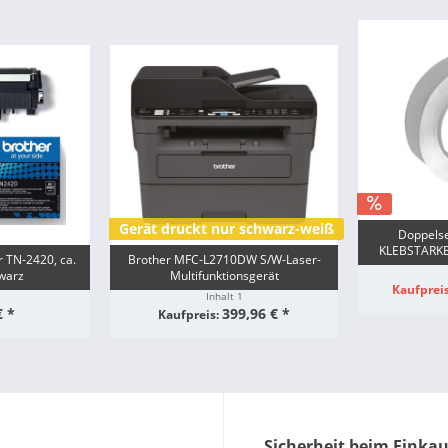
Gerät druckt nur schwarz-weiß
Doppelse
KLEBSTARKES
r TN-2420, ca.
Brother MFC-L2710DW S/W-Laser-
hwarz
Multifunktionsgerät
Kaufprei
Inhalt
1
€ *
399,96 € *
Kaufpreis:
Sicherheit beim Einka