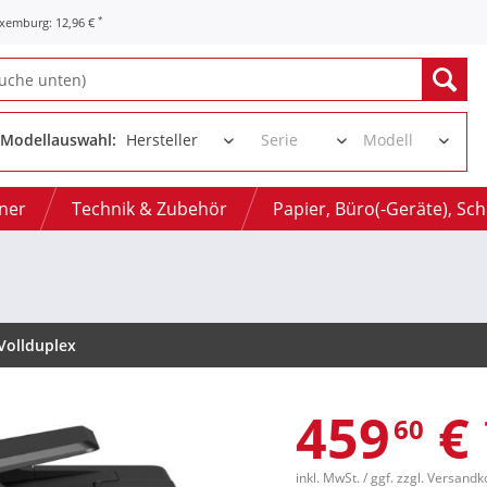
*
uxemburg: 12,96 €
Modellauswahl:
oner
Technik & Zubehör
Papier, Büro(-Geräte), Sc
Vollduplex
459
€
60
inkl. MwSt.
/ ggf. zzgl. Versand