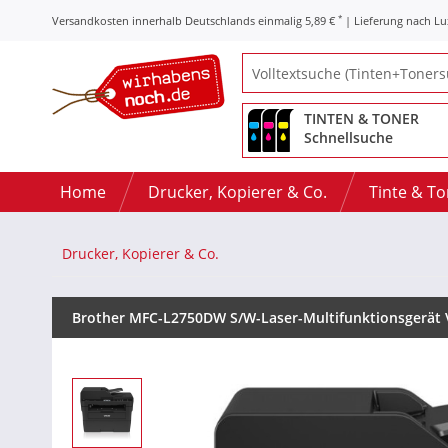
*
Versandkosten innerhalb Deutschlands einmalig 5,89 €
| Lieferung nach L
TINTEN & TONER
Schnellsuche
Home
Drucker, Kopierer & Co.
Tinte & T
Drucker, Kopierer & Co.
Brother MFC-L2750DW S/W-Laser-Multifunktionsgerät 