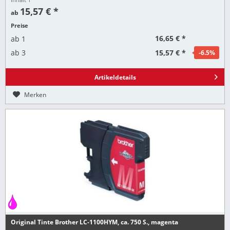
15,57 € *
ab
Preise
16,65 € *
ab
1
15,57 € *
ab
3
-6.5
%
Artikeldetails
Merken
Original Tinte Brother LC-1100HYM, ca. 750 S., magenta