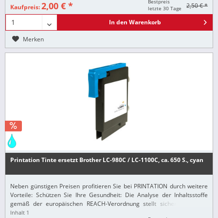
Bestpreis
2,00 € *
2,50 € *
Kaufpreis:
letzte 30 Tage
In den
Warenkorb
Merken
Printation Tinte ersetzt Brother LC-980C / LC-1100C, ca. 650 S., cyan
Neben günstigen Preisen profitieren Sie bei PRINTATION durch weitere
Vorteile: Schützen Sie Ihre Gesundheit: Die Analyse der Inhaltsstoffe
gemäß der europäischen REACH-Verordnung stellt sicher, dass alle
Printation-Produkte nur...
Inhalt
1