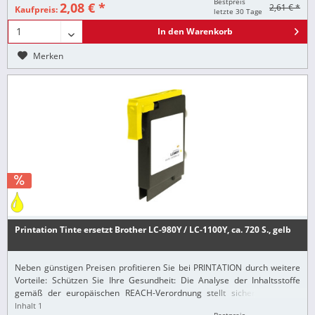
Bestpreis
2,08 € *
2,61 € *
Kaufpreis:
letzte 30 Tage
In den
Warenkorb
Merken
Printation Tinte ersetzt Brother LC-980Y / LC-1100Y, ca. 720 S., gelb
Neben günstigen Preisen profitieren Sie bei PRINTATION durch weitere
Vorteile: Schützen Sie Ihre Gesundheit: Die Analyse der Inhaltsstoffe
gemäß der europäischen REACH-Verordnung stellt sicher, dass alle
Printation-Produkte nur...
Inhalt
1