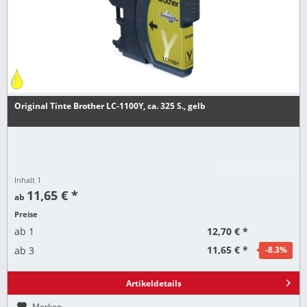
Original Tinte Brother LC-1100Y, ca. 325 S., gelb
Inhalt
1
11,65 € *
ab
Preise
12,70 € *
ab
1
11,65 € *
ab
3
-8.3
%
Artikeldetails
Merken