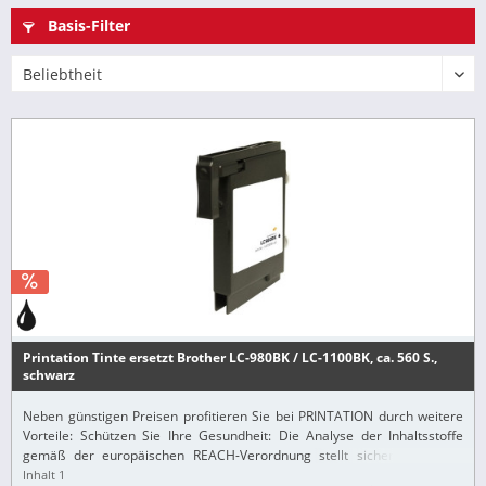
Basis-Filter
Printation Tinte ersetzt Brother LC-980BK / LC-1100BK, ca. 560 S.,
schwarz
Neben günstigen Preisen profitieren Sie bei PRINTATION durch weitere
Vorteile: Schützen Sie Ihre Gesundheit: Die Analyse der Inhaltsstoffe
gemäß der europäischen REACH-Verordnung stellt sicher, dass alle
Printation-Produkte nur...
Inhalt
1