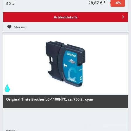
28,87 € *
ab
3
-4
%
Artikeldetails
Merken
Original Tinte Brother LC-1100HYC, ca. 750 S., cyan
Inhalt
1