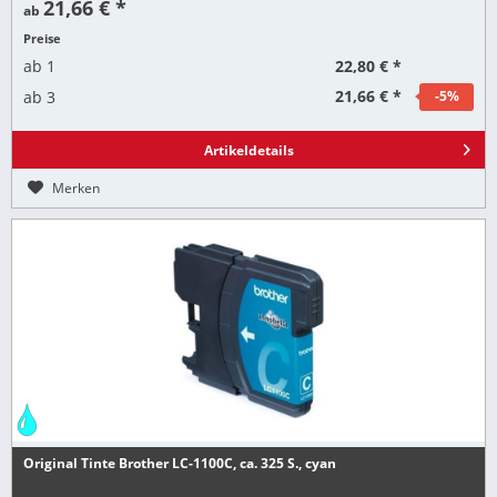
21,66 € *
ab
Preise
22,80 € *
ab
1
21,66 € *
ab
3
-5
%
Artikeldetails
Merken
Original Tinte Brother LC-1100C, ca. 325 S., cyan