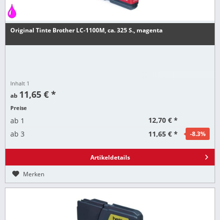
Original Tinte Brother LC-1100M, ca. 325 S., magenta
Inhalt
1
11,65 € *
ab
Preise
12,70 € *
ab
1
11,65 € *
ab
3
-8.3
%
Artikeldetails
Merken