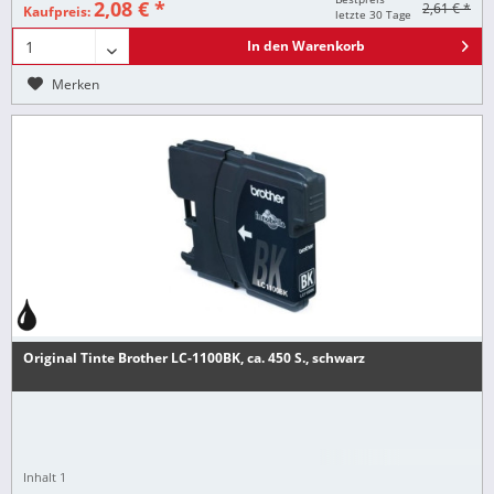
2,08 € *
2,61 € *
Kaufpreis:
letzte 30 Tage
In den
Warenkorb
Merken
Original Tinte Brother LC-1100BK, ca. 450 S., schwarz
Inhalt
1