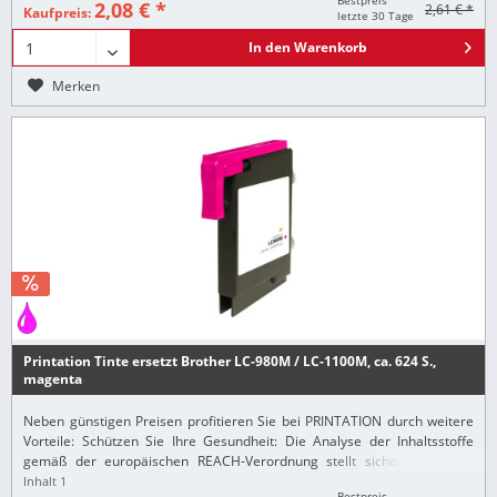
Bestpreis
2,08 € *
2,61 € *
Kaufpreis:
letzte 30 Tage
In den
Warenkorb
Merken
Printation Tinte ersetzt Brother LC-980M / LC-1100M, ca. 624 S.,
magenta
Neben günstigen Preisen profitieren Sie bei PRINTATION durch weitere
Vorteile: Schützen Sie Ihre Gesundheit: Die Analyse der Inhaltsstoffe
gemäß der europäischen REACH-Verordnung stellt sicher, dass alle
Printation-Produkte nur...
Inhalt
1
Bestpreis