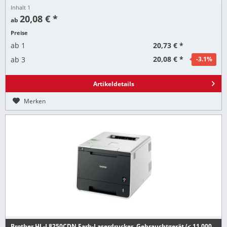
Inhalt
1
20,08 € *
ab
Preise
20,73 € *
ab
1
20,08 € *
ab
3
-3.1
%
Artikeldetails
Merken
Brother HL-L8250CDN Farb-Laserdrucker, Gebrauchtgerät (< 11.000