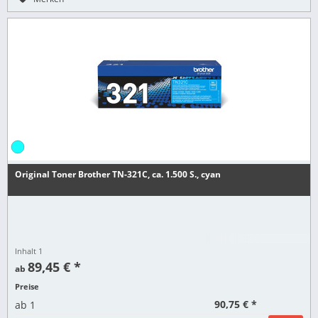
Original Toner Brother TN-321C, ca. 1.500 S., cyan
Inhalt
1
89,45 € *
ab
Preise
90,75 € *
ab
1