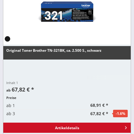
Original Toner Brother TN-321BK, ca. 2.500 S., schwarz
Inhalt
1
67,82 € *
ab
Preise
68,91 € *
ab
1
67,82 € *
ab
3
-1.6
%
Artikeldetails