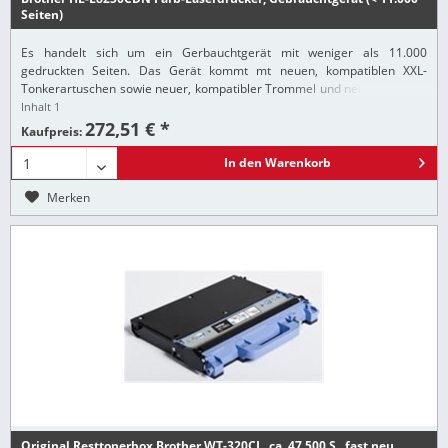
Seiten)
Es handelt sich um ein Gerbauchtgerät mit weniger als 11.000
gedruckten Seiten. Das Gerät kommt mt neuen, kompatiblen XXL-
Tonkerartuschen sowie neuer, kompatibler Trommel und neuen Original
Transferbelt und Resttonerbehälter...
Inhalt
1
272,51 € *
Kaufpreis:
In den
Warenkorb
Merken
Original Resttonerbox Brother WT-320CL, ca. 47.500 S., fast neu