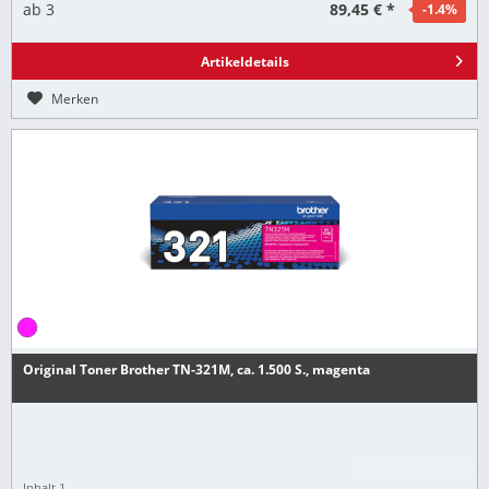
89,45 € *
ab
3
-1.4
%
Artikeldetails
Merken
Original Toner Brother TN-321M, ca. 1.500 S., magenta
Inhalt
1