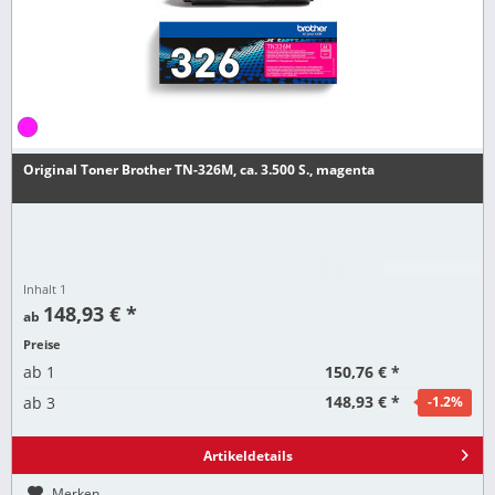
Original Toner Brother TN-326M, ca. 3.500 S., magenta
Inhalt
1
148,93 € *
ab
Preise
150,76 € *
ab
1
148,93 € *
ab
3
-1.2
%
Artikeldetails
Merken