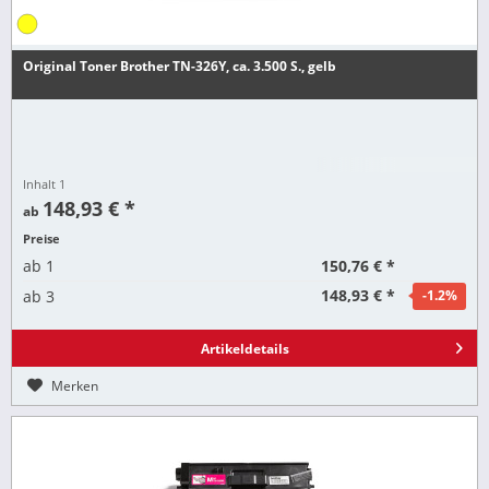
Original Toner Brother TN-326Y, ca. 3.500 S., gelb
Inhalt
1
148,93 € *
ab
Preise
150,76 € *
ab
1
148,93 € *
ab
3
-1.2
%
Artikeldetails
Merken