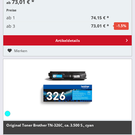
73,01 € *
ab
Preise
74,15 € *
ab
1
73,01 € *
ab
3
-1.5
%
Artikeldetails
Merken
Original Toner Brother TN-326C, ca. 3.500 S., cyan