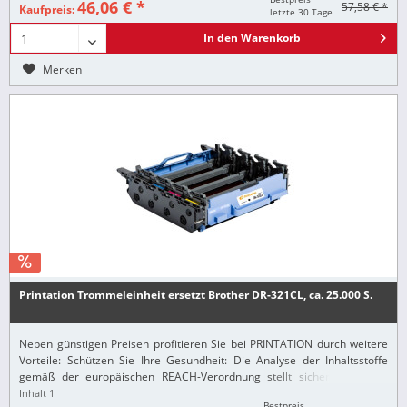
46,06 € *
57,58 € *
Kaufpreis:
letzte 30 Tage
In den
Warenkorb
Merken
Printation Trommeleinheit ersetzt Brother DR-321CL, ca. 25.000 S.
Neben günstigen Preisen profitieren Sie bei PRINTATION durch weitere
Vorteile: Schützen Sie Ihre Gesundheit: Die Analyse der Inhaltsstoffe
gemäß der europäischen REACH-Verordnung stellt sicher, dass alle
Printation-Produkte nur...
Inhalt
1
Bestpreis