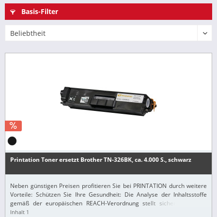
Basis-Filter
Printation Toner ersetzt Brother TN-326BK, ca. 4.000 S., schwarz
Neben günstigen Preisen profitieren Sie bei PRINTATION durch weitere
Vorteile: Schützen Sie Ihre Gesundheit: Die Analyse der Inhaltsstoffe
gemäß der europäischen REACH-Verordnung stellt sicher, dass alle
Printation-Produkte nur...
Inhalt
1