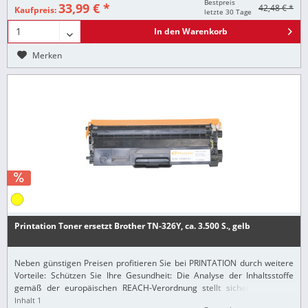
Bestpreis
33,99 € *
42,48 € *
Kaufpreis:
letzte 30 Tage
In den
Warenkorb
Merken
Printation Toner ersetzt Brother TN-326Y, ca. 3.500 S., gelb
Neben günstigen Preisen profitieren Sie bei PRINTATION durch weitere
Vorteile: Schützen Sie Ihre Gesundheit: Die Analyse der Inhaltsstoffe
gemäß der europäischen REACH-Verordnung stellt sicher, dass alle
Printation-Produkte nur...
Inhalt
1