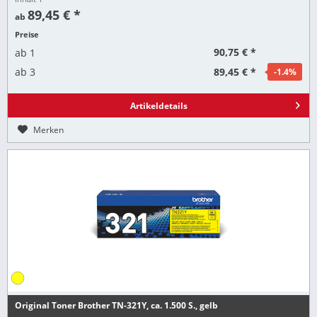
89,45 € *
ab
Preise
90,75 € *
ab
1
89,45 € *
ab
3
-1.4
%
Artikeldetails
Merken
Original Toner Brother TN-321Y, ca. 1.500 S., gelb