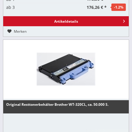
176,26 € *
ab
3
-1.2
%
Artikeldetails
Merken
Original Resttonerbehälter Brother WT-320CL, ca. 50.000 S.