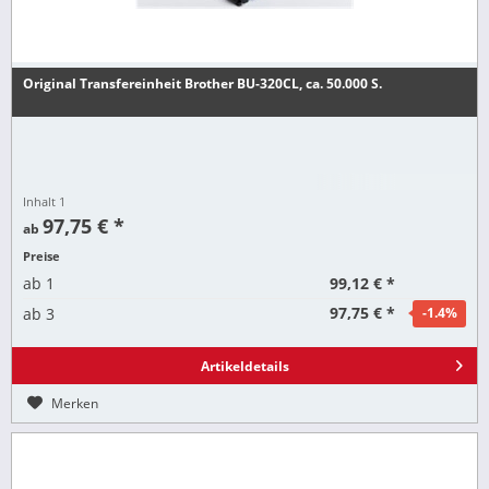
Original Transfereinheit Brother BU-320CL, ca. 50.000 S.
Inhalt
1
97,75 € *
ab
Preise
99,12 € *
ab
1
97,75 € *
ab
3
-1.4
%
Artikeldetails
Merken