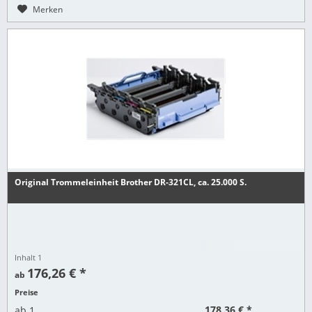
Merken
Original Trommeleinheit Brother DR-321CL, ca. 25.000 S.
Inhalt
1
176,26 € *
ab
Preise
178,36 € *
ab
1