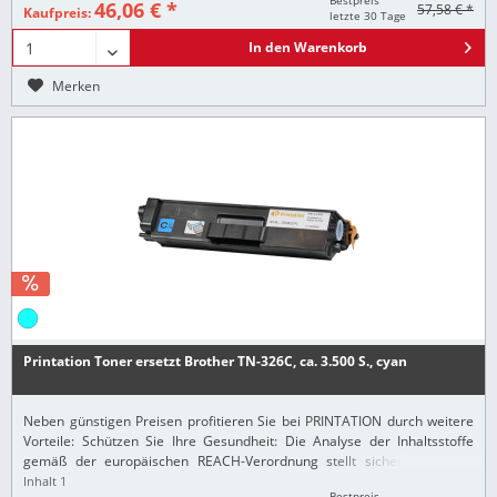
Bestpreis
46,06 € *
57,58 € *
Kaufpreis:
letzte 30 Tage
In den
Warenkorb
Merken
Printation Toner ersetzt Brother TN-326C, ca. 3.500 S., cyan
Neben günstigen Preisen profitieren Sie bei PRINTATION durch weitere
Vorteile: Schützen Sie Ihre Gesundheit: Die Analyse der Inhaltsstoffe
gemäß der europäischen REACH-Verordnung stellt sicher, dass alle
Printation-Produkte nur...
Inhalt
1
Bestpreis