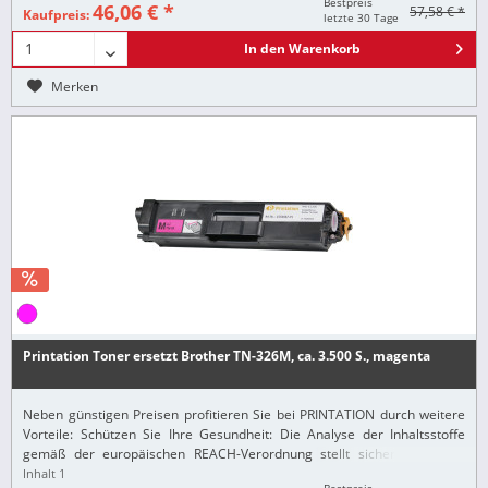
Bestpreis
46,06 € *
57,58 € *
Kaufpreis:
letzte 30 Tage
In den
Warenkorb
Merken
Printation Toner ersetzt Brother TN-326M, ca. 3.500 S., magenta
Neben günstigen Preisen profitieren Sie bei PRINTATION durch weitere
Vorteile: Schützen Sie Ihre Gesundheit: Die Analyse der Inhaltsstoffe
gemäß der europäischen REACH-Verordnung stellt sicher, dass alle
Printation-Produkte nur...
Inhalt
1