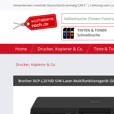
*
Versandkosten innerhalb Deutschlands einmalig 5,89 €
| Lieferung nach L
TINTEN & TONER
Schnellsuche
Home
Drucker, Kopierer & Co.
Tinte & T
Drucker, Kopierer & Co.
Brother DCP-L2510D S/W-Laser-Multifunktionsgerät (3i