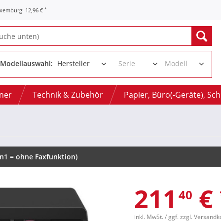
*
uxemburg: 12,96 €
Modellauswahl:
oner
Technik & Zubehör
Papier, Büro(-Geräte), Sc
n1 = ohne Faxfunktion)
211
€
40
inkl. MwSt.
/ ggf. zzgl. Versand