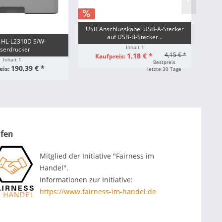
USB Anschlusskabel USB-A-Stecker
auf USB-B-Stecker...
 HL-L2310D S/W-
Brot
Inhalt
1
serdrucker
4,15 € *
1,18 € *
Kaufpreis:
Inhalt
1
Bestpreis
190,39 € *
eis:
letzte 30 Tage
ufen
Mitglied der Initiative "Fairness im
Handel".
Informationen zur Initiative:
https://www.fairness-im-handel.de