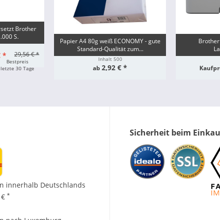
setzt Brother
.000 S.
Papier A4 80g weiß ECONOMY - gute
Brother
Standard-Qualität zum...
La
29,56 € *
 *
Inhalt
500
Bestpreis
2,92 € *
ab
Kaufpr
letzte 30 Tage
Sicherheit beim Einka
n innerhalb Deutschlands
*
 €