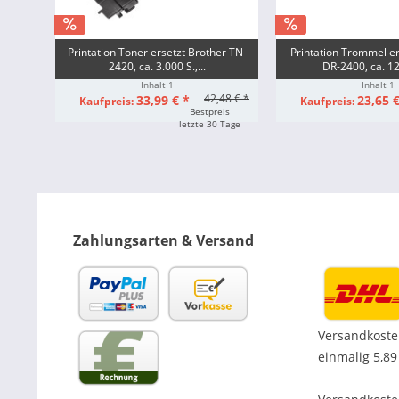
Printation Toner ersetzt Brother TN-
Printation Trommel er
2420, ca. 3.000 S.,...
DR-2400, ca. 12
Inhalt
1
Inhalt
1
42,48 € *
33,99 € *
23,65 €
Kaufpreis:
Kaufpreis:
Bestpreis
letzte 30 Tage
Zahlungsarten & Versand
Versandkoste
einmalig 5,89