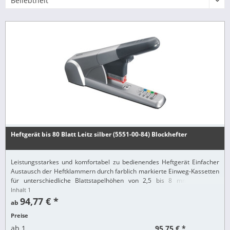
Heftgerät bis 80 Blatt Leitz silber (5551-00-84) Blockhefter
Leistungsstarkes und komfortabel zu bedienendes Heftgerät Einfacher
Austausch der Heftklammern durch farblich markierte Einweg-Kassetten
für unterschiedliche Blattstapelhöhen von 2,5 bis 8 mm Lieferung
inklusive 4 Heftklammerkassetten...
Inhalt
1
94,77 € *
ab
Preise
95,75 € *
ab
1