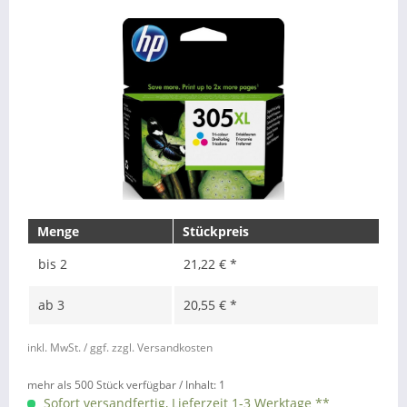
Menge
Stückpreis
bis
2
21,22 € *
ab
3
20,55 € *
inkl. MwSt.
/ ggf. zzgl. Versandkosten
mehr als 500 Stück verfügbar /
Inhalt:
1
Sofort versandfertig, Lieferzeit 1-3 Werktage **