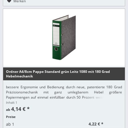
Merken
Ordner A4/8cm Pappe Standard grün Leitz 1080 mit 180 Grad
Hebelmechanik
bessere Ergonomie und Bedienung durch neue, patentierte 180 Grad
Präzisionsmechanik mit ganz umlegbarem Hebel größere
Papiermengen auf einmal einfüllbar durch 50 Prozent weitere Öffnung
Ablage auch auf der linken Seite möglich
Inhalt
1
4,14 € *
ab
Preise
4,22 € *
ab
1