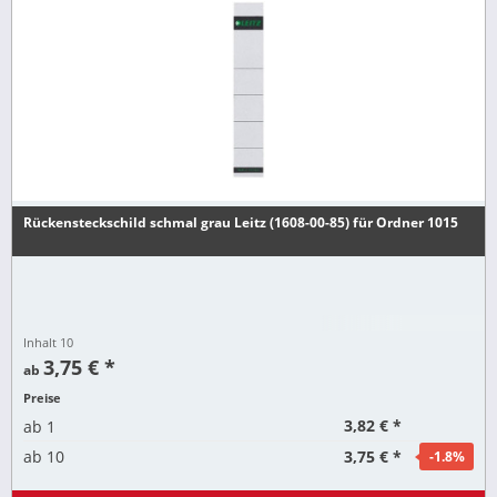
Rückensteckschild schmal grau Leitz (1608-00-85) für Ordner 1015
Inhalt
10
3,75 € *
ab
Preise
3,82 € *
ab
1
3,75 € *
ab
10
-1.8
%