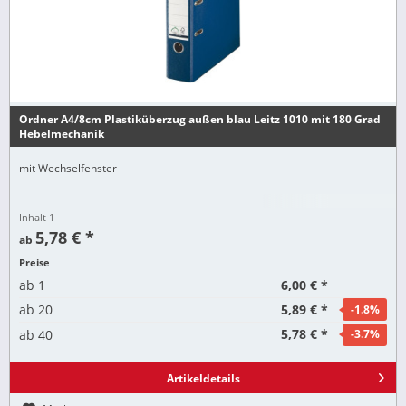
Ordner A4/8cm Plastiküberzug außen blau Leitz 1010 mit 180 Grad
Hebelmechanik
mit Wechselfenster
Inhalt
1
5,78 € *
ab
Preise
6,00 € *
ab
1
5,89 € *
ab
20
-1.8
%
5,78 € *
ab
40
-3.7
%
Artikeldetails