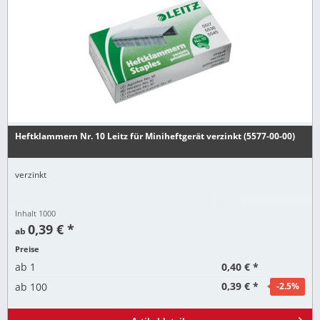
Heftklammern Nr. 10 Leitz für Miniheftgerät verzinkt (5577-00-00)
verzinkt
Inhalt
1000
0,39 € *
ab
Preise
0,40 € *
ab
1
0,39 € *
ab
100
-2.5
%