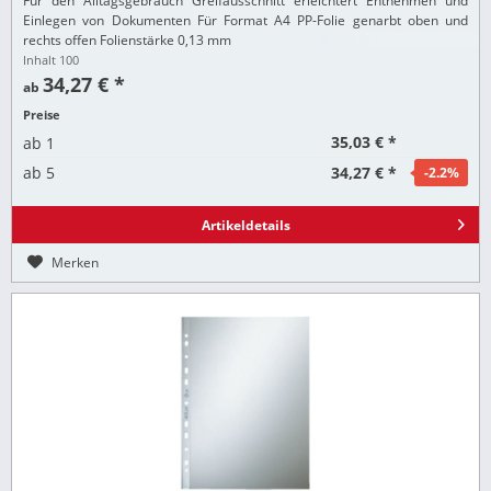
Für den Alltagsgebrauch Greifausschnitt erleichtert Entnehmen und
Einlegen von Dokumenten Für Format A4 PP-Folie genarbt oben und
rechts offen Folienstärke 0,13 mm
Inhalt
100
34,27 € *
ab
Preise
35,03 € *
ab
1
34,27 € *
ab
5
-2.2
%
Artikeldetails
Merken