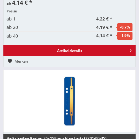
4,14 € *
ab
Preise
4,22 € *
ab
1
4,19 € *
ab
20
-0.7
%
4,14 € *
ab
40
-1.9
%
Artikeldetails
Merken
Heftstreifen Karton 35x158mm blau Leitz (3701-00-35)