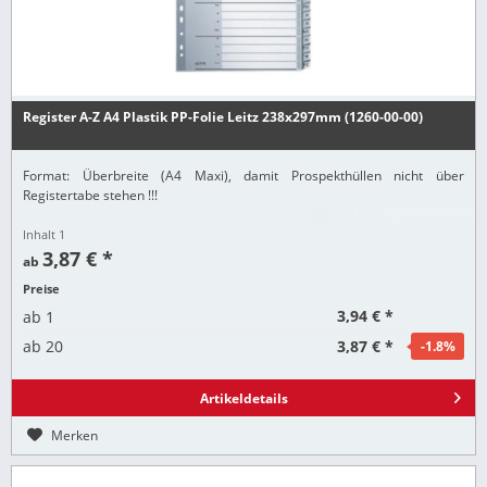
Register A-Z A4 Plastik PP-Folie Leitz 238x297mm (1260-00-00)
Format: Überbreite (A4 Maxi), damit Prospekthüllen nicht über
Registertabe stehen !!!
Inhalt
1
3,87 € *
ab
Preise
3,94 € *
ab
1
3,87 € *
ab
20
-1.8
%
Artikeldetails
Merken