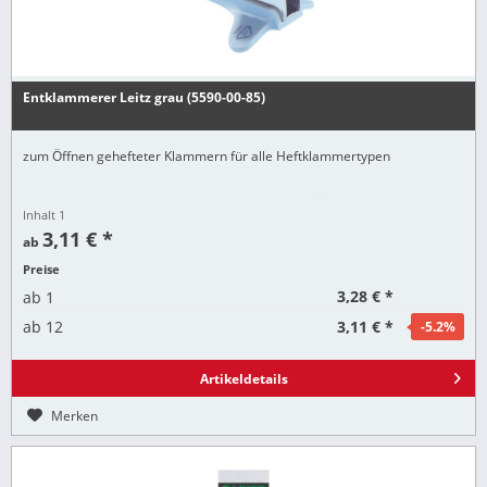
Entklammerer Leitz grau (5590-00-85)
zum Öffnen gehefteter Klammern für alle Heftklammertypen
Inhalt
1
3,11 € *
ab
Preise
3,28 € *
ab
1
3,11 € *
ab
12
-5.2
%
Artikeldetails
Merken