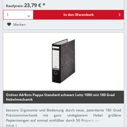
23,79 € *
Kaufpreis:
In den
Warenkorb
Merken
Ordner A4/8cm Pappe Standard schwarz Leitz 1080 mit 180 Grad
Hebelmechanik
bessere Ergonomie und Bedienung durch neue, patentierte 180 Grad
Präzisionsmechanik mit ganz umlegbarem Hebel größere
Papiermengen auf einmal einfüllbar durch 50 Prozent weitere Öffnung
Ablage auch auf der linken Seite möglich Bei...
Inhalt
1