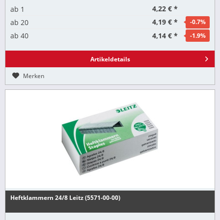
4,22 € *
ab
1
4,19 € *
ab
20
-0.7
%
4,14 € *
ab
40
-1.9
%
Artikeldetails
Merken
Heftklammern 24/8 Leitz (5571-00-00)