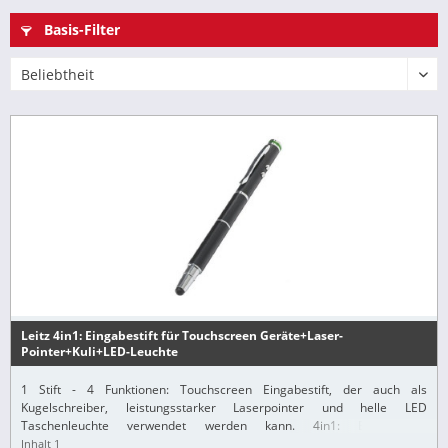
Basis-Filter
Leitz 4in1: Eingabestift für Touchscreen Geräte+Laser-
Pointer+Kuli+LED-Leuchte
1 Stift - 4 Funktionen: Touchscreen Eingabestift, der auch als
Kugelschreiber, leistungsstarker Laserpointer und helle LED
Taschenleuchte verwendet werden kann. 4in1: Eingabestift,
Laserpointer, Kugelschreiber, LED Taschenleuchte...
Inhalt
1