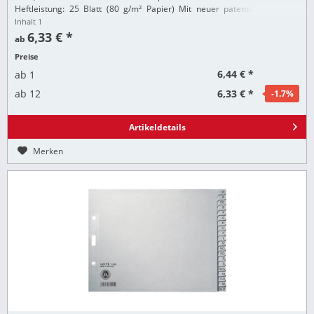
Heftleistung: 25 Blatt (80 g/m² Papier) Mit neuer patentierter Direct
Impact Technology für perfektes und...
Inhalt
1
6,33 € *
ab
Preise
6,44 € *
ab
1
6,33 € *
ab
12
-1.7
%
Artikeldetails
Merken