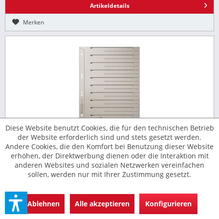
Artikeldetails
Merken
Diese Website benutzt Cookies, die für den technischen Betrieb
der Website erforderlich sind und stets gesetzt werden.
Trennblatt A4 grau 200g Leitz 240 x 300mm Karton Lochung
Andere Cookies, die den Komfort bei Benutzung dieser Website
hinterklebt
erhöhen, der Direktwerbung dienen oder die Interaktion mit
anderen Websites und sozialen Netzwerken vereinfachen
mit Linienaufdruck zur einfachen Beschriftung
sollen, werden nur mit Ihrer Zustimmung gesetzt.
Inhalt
100
Ablehnen
Alle akzeptieren
Konfigurieren
9,96 € *
ab