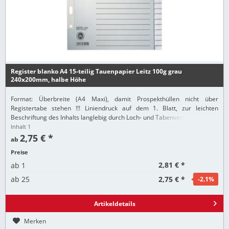
Register blanko A4 15-teilig Tauenpapier Leitz 100g grau
240x200mm, halbe Höhe
Format: Überbreite (A4 Maxi), damit Prospekthüllen nicht über
Registertabe stehen !!! Liniendruck auf dem 1. Blatt, zur leichten
Beschriftung des Inhalts langlebig durch Loch- und Tabenverstärkung
Inhalt
1
2,75 € *
ab
Preise
2,81 € *
ab
1
2,75 € *
ab
25
-2.1
%
Artikeldetails
Merken