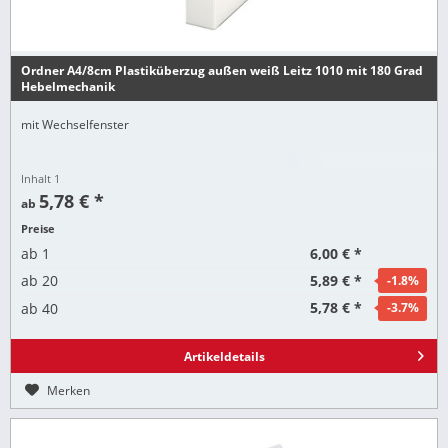
Ordner A4/8cm Plastiküberzug außen weiß Leitz 1010 mit 180 Grad
Hebelmechanik
mit Wechselfenster
Inhalt
1
5,78 € *
ab
Preise
6,00 € *
ab
1
5,89 € *
ab
20
-1.8
%
5,78 € *
ab
40
-3.7
%
Artikeldetails
Merken