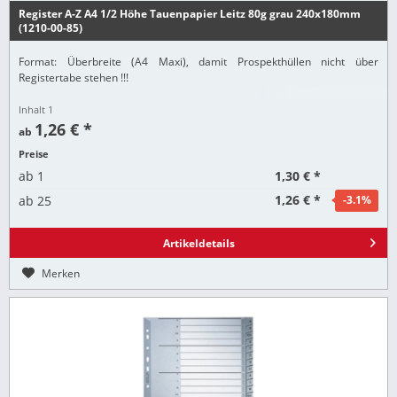
Register A-Z A4 1/2 Höhe Tauenpapier Leitz 80g grau 240x180mm
(1210-00-85)
Format: Überbreite (A4 Maxi), damit Prospekthüllen nicht über
Registertabe stehen !!!
Inhalt
1
1,26 € *
ab
Preise
1,30 € *
ab
1
1,26 € *
ab
25
-3.1
%
Artikeldetails
Merken