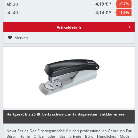
4,19 € *
ab
20
-0.7
%
4,14 € *
ab
40
-1.9
%
Artikeldetails
Merken
Heftgerät bis 25 Bl. Leitz schwarz mit integriertem Entklammerer
Nexxt Series Das Einstiegsmodell für den professionellen Gebrauch Für
Büro, Home Office oder das private Büro Handliches Modell