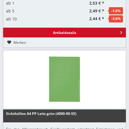
2,53 € *
ab
1
2,49 € *
ab
5
-1.6
%
2,44 € *
ab
10
-3.6
%
Artikeldetails
Merken
Sichthüllen A4 PP Leitz grün (4000-00-55)