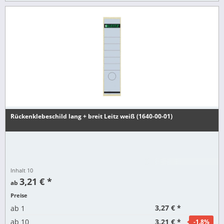
Rückenklebeschild lang + breit Leitz weiß (1640-00-01)
Inhalt
10
3,21 € *
ab
Preise
3,27 € *
ab
1
3,21 € *
ab
10
-1.8
%