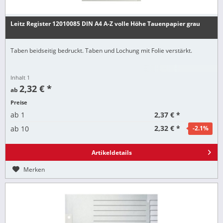
Leitz Register 12010085 DIN A4 A-Z volle Höhe Tauenpapier grau
Taben beidseitig bedruckt. Taben und Lochung mit Folie verstärkt.
Inhalt
1
2,32 € *
ab
Preise
2,37 € *
ab
1
2,32 € *
ab
10
-2.1
%
Artikeldetails
Merken