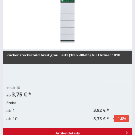
Rückensteckschild breit grau Leitz (1607-00-85) für Ordner 1010
Inhalt
10
3,75 € *
ab
Preise
3,82 € *
ab
1
3,75 € *
ab
10
-1.8
%
Artikeldetails