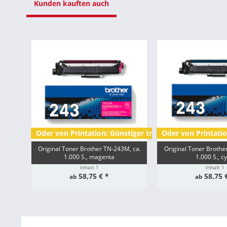
Kunden kauften auch
Oder von Printation: Günstiger trotz 2,3x mehr Kapazi
Oder von Printatio
Original Toner Brother TN-243M, ca.
Original Toner Brothe
1.000 S., magenta
1.000 S., c
Inhalt
1
Inhalt
1
58,75 € *
58,75 
ab
ab