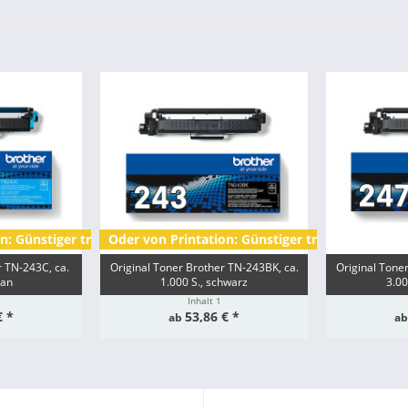
tät
n: Günstiger trotz 2,3x mehr Kapazität
Oder von Printation: Günstiger trotz 3-facher K
r TN-243C, ca.
Original Toner Brother TN-243BK, ca.
Original Tone
yan
1.000 S., schwarz
3.00
Inhalt
1
€ *
53,86 € *
ab
a