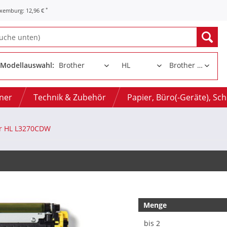
*
uxemburg: 12,96 €
Modellauswahl:
oner
Technik & Zubehör
Papier, Büro(-Geräte), Sc
r HL L3270CDW
Menge
bis
2