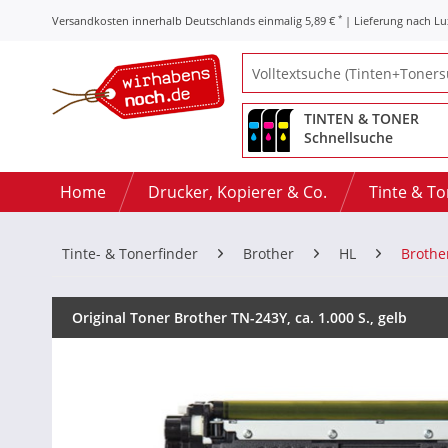
*
Versandkosten innerhalb Deutschlands einmalig 5,89 €
| Lieferung nach L
TINTEN & TONER
Schnellsuche
Home
Drucker, Kopierer & Co.
Tinte & T
Tinte- & Tonerfinder
Brother
HL
Brothe
Original Toner Brother TN-243Y, ca. 1.000 S., gelb