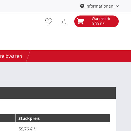
Informationen
Warenkorb
0,00 € *
hreibwaren
Stückpreis
59,76 € *