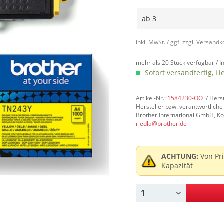
ab
3
inkl. MwSt.
/ ggf. zzgl. Versand
mehr als 20 Stück verfügbar /
I
Sofort versandfertig, Li
Artikel-Nr.:
1584230-OO
/ Hers
Hersteller bzw. verantwortliche
Brother International GmbH, Ko
riedla@brother.de
ACHTUNG:
Von Pr
Kapazität